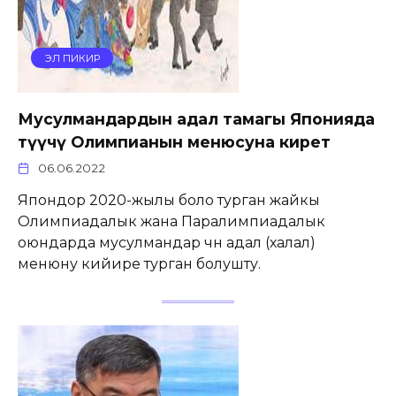
ЭЛ ПИКИР
Мусулмандардын адал тамагы Японияда
өтүүчү Олимпианын менюсуна кирет
06.06.2022
Япондор 2020-жылы боло турган жайкы
Олимпиадалык жана Паралимпиадалык
оюндарда мусулмандар үчүн адал (халал)
менюну кийире турган болушту.