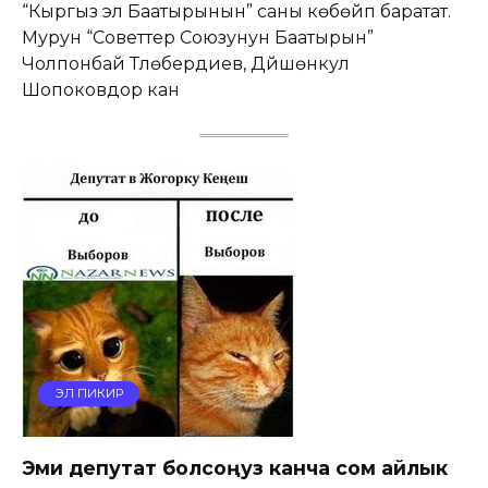
“Кыргыз эл Баатырынын” саны көбөйүп баратат.
Мурун “Советтер Союзунун Баатырын”
Чолпонбай Түлөбердиев, Дүйшөнкул
Шопоковдор кан
ЭЛ ПИКИР
Эми депутат болсоңуз канча сом айлык