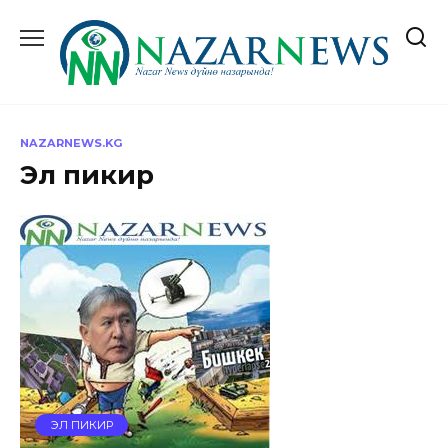
Перейти
к
содержанию
NAZARNEWS.KG
Эл пикир
ЭЛ ПИКИР