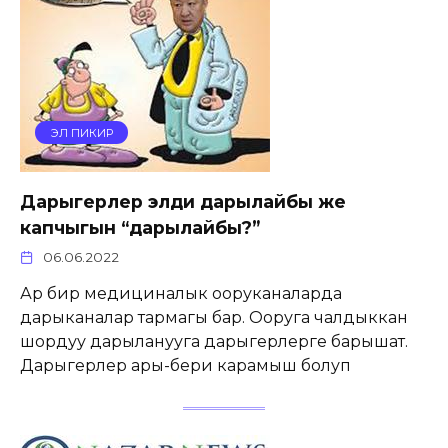
ЭЛ ПИКИР
Дарыгерлер элди дарылайбы же
капчыгын “дарылайбы?”
06.06.2022
Ар бир медициналык ооруканаларда
дарыканалар тармагы бар. Ооруга чалдыккан
шордуу дарыланууга дарыгерлерге барышат.
Дарыгерлер ары-бери карамыш болуп