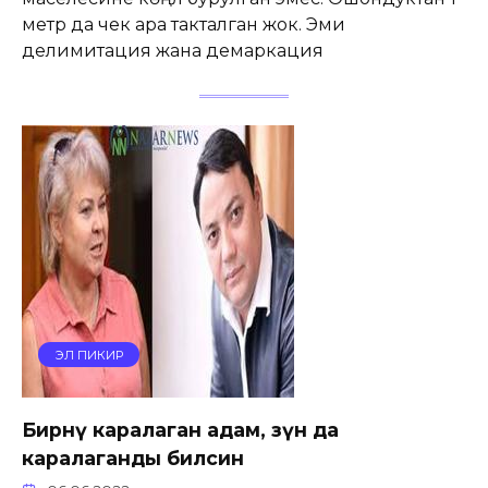
метр да чек ара такталган жок. Эми
делимитация жана демаркация
ЭЛ ПИКИР
Бирөөнү каралаган адам, өзүн да
каралаганды билсин