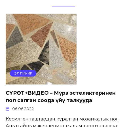
ЭЛ ПИКИР
СҮРӨТ+ВИДЕО – Мүрзө эстеликтеринен
пол салган соода үйү талкууда
06.06.2022
Кесилген таштардан куралган мозаикалык пол.
Анын айрым жерлеринде адамдардын ташка