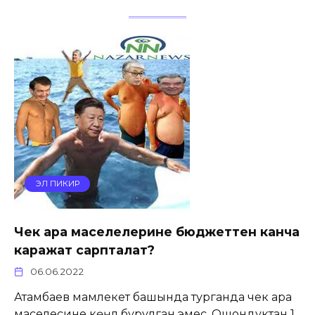
ЭЛ ПИКИР
Чек ара маселелерине бюджеттен канча
каражат сарпталат?
06.06.2022
Атамбаев мамлекет башында турганда чек ара
маселесине көңүл бурулган эмес. Ошондуктан 1