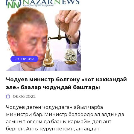
ЭЛ ПИКИР
Чодуев министр болгону «чот каккандай
эле» баалар чодуңдай баштады
06.06.2022
Чодуев деген чодуңдаган айыл чарба
министри бар. Министр болоордо эл алдында
асынып өлсөм да бааны кармайм деп ант
берген. Анты куруп кетсин, антаңдап