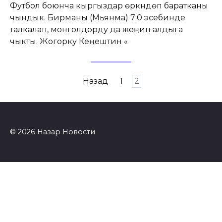
Футбол боюнча кыргыздар өркүндөп баратканы
чындык. Бирманы (Мьянма) 7:0 эсебинде
талкалап, монголдорду да жеңип алдыга
чыкты. Жогорку Кеӊештин «
Пагинация
Назад
1
2
записей
© 2026 Назар Новости