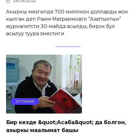
06.06.2022
Акыркы мезгилде 700 миллион долларды жок
кылган деп Раим Матраимовго “Азаттыктын”
журналитсти 30-майда асылды, бирок бул
асылуу туура эместиги
ЭЛ ПИКИР
Бир кезде &quot;Асаба&quot; да болгон,
азыркы маалымат башы