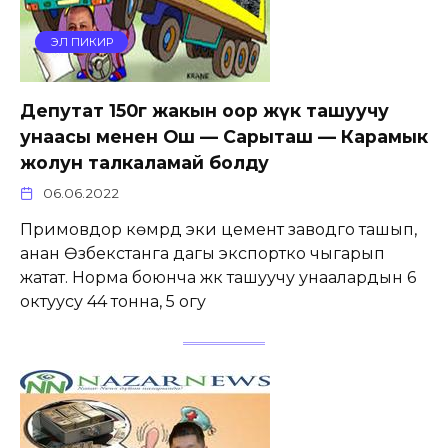
ЭЛ ПИКИР
Депутат 150гө жакын оор жүк ташуучу
унаасы менен Ош — Сарыташ — Карамык
жолун талкаламай болду
06.06.2022
Примовдор көмүрдү эки цемент заводго ташып,
анан Өзбекстанга дагы экспортко чыгарып
жатат. Норма боюнча жүк ташуучу унаалардын 6
октуусу 44 тонна, 5 огу