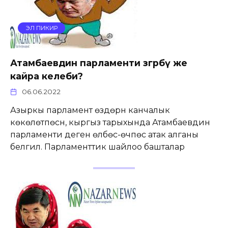
ЭЛ ПИКИР
Атамбаевдин парламенти өзгөрөбү же
кайра келеби?
06.06.2022
Азыркы парламент өздөрүн канчалык
көкөлөтпөсүн, кыргыз тарыхында Атамбаевдин
парламенти деген өлбөс-өчпөс атак алганы
белгилүү. Парламенттик шайлоо башталар