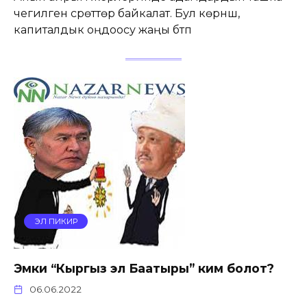
чегилген сүрөттөрү байкалат. Бул көрүнүш,
капиталдык оңдоосу жаңы бүтүп
ЭЛ ПИКИР
Эмки “Кыргыз эл Баатыры” ким болот?
06.06.2022