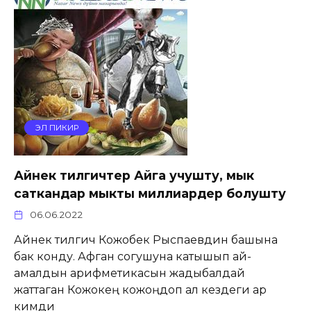
ЭЛ ПИКИР
Айнек тилгичтер Айга учушту, мык
саткандар мыкты миллиардер болушту
06.06.2022
Айнек тилгич Кожобек Рыспаевдин башына
бак конду. Афган согушуна катышып ай-
амалдын арифметикасын жадыбалдай
жаттаган Кожокең кожоңдоп ал кездеги ар
кимди