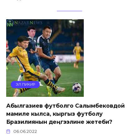
ЭЛ ПИКИР
Абылгазиев футболго Салымбековдой
мамиле кылса, кыргыз футболу
Бразилиянын деңгээлине жетеби?
06.06.2022