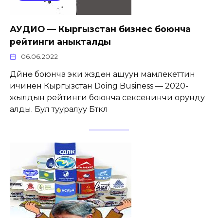
АУДИО — Кыргызстан бизнес боюнча
рейтинги аныкталды
06.06.2022
Дүйнө боюнча эки жүздөн ашуун мамлекеттин
ичинен Кыргызстан Doing Business — 2020-
жылдын рейтинги боюнча сексенинчи орунду
алды. Бул тууралуу Бүткүл