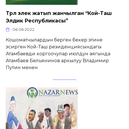
Төрөлө элек жатып жанчылган “Кой-Таш
Элдик Республикасы”
06.06.2022
Кошоматчылардын берген бекер этине
эсирген Кой-Таш резиденциясындагы
Атамбаевди коргоочулар июлдун аягында
Атамбаев Бельянинов аркылуу Владимир
Путин менен