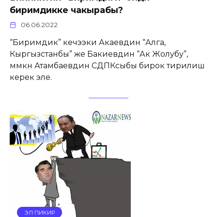
биримдикке чакырабы?
06.06.2022
“Биримдик” кечээки Акаевдин “Алга,
Кыргызстанбы” же Бакиевдин “Ак Жолубу”,
мүмкүн Атамбаевдин СДПКсыбы бирок тирилиш
керек эле.
ЭЛ ПИКИР