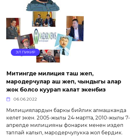
ЭЛ ПИКИР
Митингде милиция таш жеп,
мародерчулар аш жеп, чындыгы алар
жок болсо куурап калат экенбиз
06.06.2022
Милициялардын баркы бийлик алмашканда
келет экен. 2005-жылы 24-мартта, 2010-жылы 7-
апрелде милицияны фонарик менен издеп
таппай калып, мародерчулукка жол бердик.