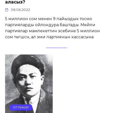
аласыз?
06.06.2022
5 миллион сом менен 9 пайыздык тосмо
партияларды ойлондура баштады. Мейли
партиялар мамлекеттин эсебине 5 миллион
сом төгүшсүн, ал эми партиянын кассасына
ЭЛ ПИКИР