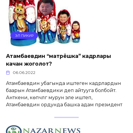
ЭЛ ПИКИР
Атамбаевдин “матрёшка” кадрлары
качан жоголот?
06.06.2022
Атамбаевдин убагында иштеген кадрлардын
баарын Атамбаевдики деп айтууга болбойт.
Анткени, көпчүлүгү мурун эле иштеп,
Атамбаевдин ордунда башка адам президент