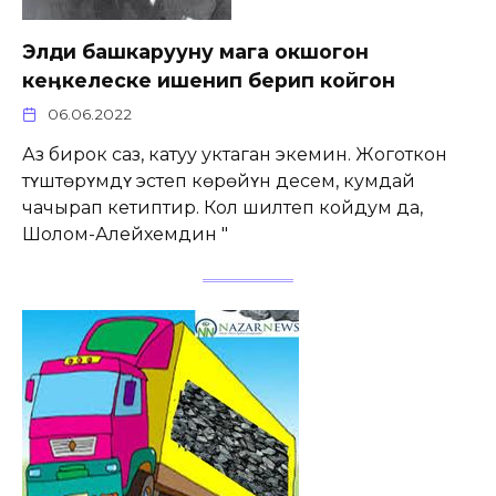
Элди башкарууну мага окшогон
кеӊкелеске ишенип берип койгон
06.06.2022
Аз бирок саз, катуу уктаган экемин. Жоготкон
тʏштѳрʏмдʏ эстеп кѳрѳйʏн десем, кумдай
чачырап кетиптир. Кол шилтеп койдум да,
Шолом-Алейхемдин "