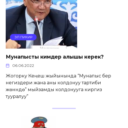
ЭЛ ПИКИР
Мунапысты кимдер алышы керек?
06.06.2022
Жогорку Кеӊеш жыйынында “Мунапыс берүү
негиздери жана аны колдонуу тартиби
жөнүндө” мыйзамды колдонууга киргизүү
тууралуу”