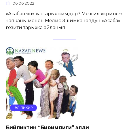
06.06.2022
«Асабанын» «астары» кимдер? Мезгил «критке»
чапканы менен Мелис Эшимкановдун «Асаба»
гезити тарыхка айланып
ЭЛ ПИКИР
Бийликтин “Биримдиги” элди