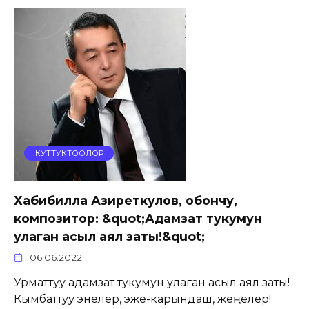
КУТТУКТООЛОР
Хабибилла Азиреткулов, обончу,
композитор: &quot;Адамзат тукумун
улаган асыл аял заты!&quot;
06.06.2022
Урматтуу адамзат тукумун улаган асыл аял заты!
Кымбаттуу энелер, эже-карындаш, жеңелер!