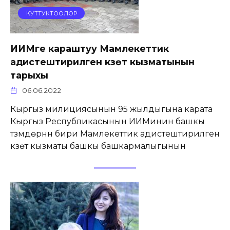
КУТТУКТООЛОР
ИИМге караштуу Мамлекеттик
адистештирилген күзөт кызматынын
тарыхы
06.06.2022
Кыргыз милициясынын 95 жылдыгына карата
Кыргыз Республикасынын ИИМинин башкы
түзүмдөрүнүн бири Мамлекеттик адистештирилген
күзөт кызматы башкы башкармалыгынын