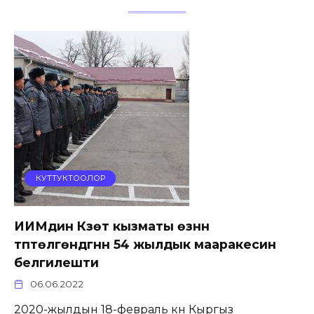
КУТТУКТООЛОР
ИИМдин Күзөт кызматы өзүнүн
түптөлгөндүгүнүн 54 жылдык мааракесин
белгилешти
06.06.2022
2020-жылдын 18-февраль күнү Кыргыз