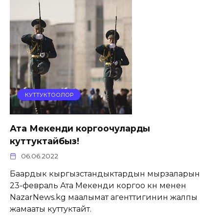
КУТТУКТООЛОР
Ата Мекенди коргоочуларды
куттуктайбыз!
06.06.2022
Баардык кыргызстандыктардын мырзаларын
23-февраль Ата Мекенди коргоо күнү менен
NazarNews.kg маалымат агенттигинин жалпы
жамааты куттуктайт.