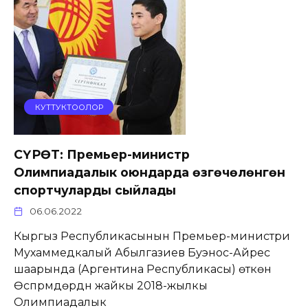
КУТТУКТООЛОР
СҮРӨТ: Премьер-министр
Олимпиадалык оюндарда өзгөчөлөнгөн
спортчуларды сыйлады
06.06.2022
Кыргыз Республикасынын Премьер-министри
Мухаммедкалый Абылгазиев Буэнос-Айрес
шаарында (Аргентина Республикасы) өткөн
Өспүрүмдөрдүн жайкы 2018-жылкы
Олимпиадалык