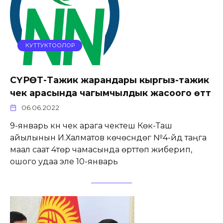
КУТТУКТООЛОР
СҮРӨТ-Тажик жарандары кыргыз-тажик
чек арасында чагымчылдык жасоого өттү
06.06.2022
9-январь күнү чек арага чектеш Көк-Таш
айылынын И.Халматов көчөсүндөгү №4-үйдү таңга
маал саат 4төр чамасында өрттөп жиберип,
ошого удаа эле 10-январь