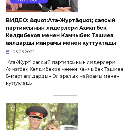
КУТТУКТООЛОР
ВИДЕО: &quot;Ата-Журт&quot; саясый
партиясынын лидерлери Ахматбек
Келдибеков менен Камчыбек Ташиев
аялдарды майрамы менен куттуктады
06.06.2022
"Ата-Журт" саясый партиясынын лидерлери
Ахматбек Келдибеков менен Камчыбек Ташиев
8-март аялдардын Эл аралык майрамы менен
куттуктады.