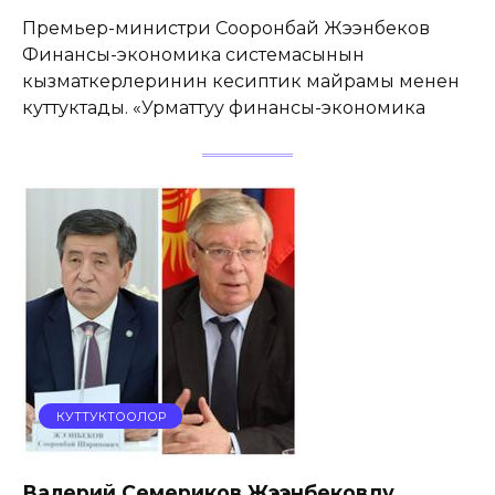
Премьер-министри Сооронбай Жээнбеков
Финансы-экономика системасынын
кызматкерлеринин кесиптик майрамы менен
куттуктады. «Урматтуу финансы-экономика
КУТТУКТООЛОР
Валерий Семериков Жээнбековду