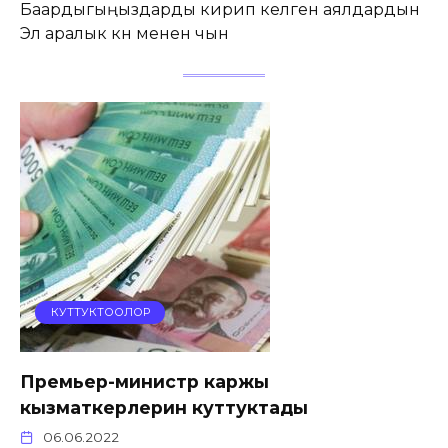
Баардыгыңыздарды кирип келген аялдардын
Эл аралык күнү менен чын
КУТТУКТООЛОР
Премьер-министр каржы
кызматкерлерин куттуктады
06.06.2022