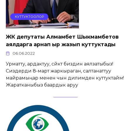
КУТТУКТООЛОР
ЖК депутаты Алмамбет Шыкмамбетов
аялдарга арнап ыр жазып куттуктады
06.06.2022
Урматту, ардактуу, сүйүктүү биздин аялзатыбыз!
Сиздерди 8-март жаркыраган, салтанаттуу
майрамыңар менен чын дилимден куттуктайм!
Жаратканыбыз баардык аруу