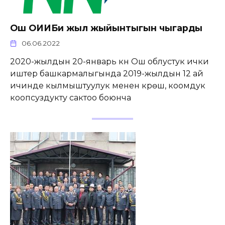
Ош ОИИБи жыл жыйынтыгын чыгарды
06.06.2022
2020-жылдын 20-январь күнү Ош облустук ички
иштер башкармалыгында 2019-жылдын 12 ай
ичинде кылмыштуулук менен күрөшүү, коомдук
коопсуздукту сактоо боюнча