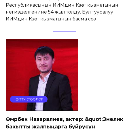
Республикасынын ИИМдин Күзөт кызматынын
негизделгенине 54 жыл толду. Бул тууралуу
ИИМдин Күзөт кызматынын басма сөз
КУТТУКТООЛОР
Өмүрбек Назаралиев, актер: &quot;Энелик
бакытты жалпыңарга буйрусун