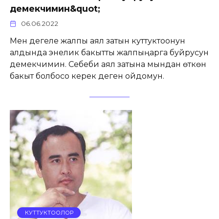
демекчимин&quot;
06.06.2022
Мен дегеле жалпы аял затын куттуктоонун
алдында энелик бакытты жалпыңарга буйрусун
демекчимин. Себеби аял затына мындан өткөн
бакыт болбосо керек деген ойдомун.
КУТТУКТООЛОР