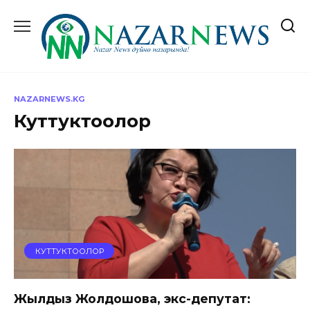
Перейти
к
содержанию
NAZARNEWS.KG
Куттуктоолор
КУТТУКТООЛОР
Жылдыз Жолдошова, экс-депутат: