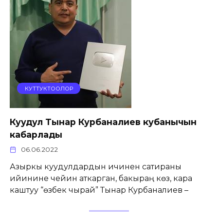
КУТТУКТООЛОР
Куудул Тынар Курбаналиев кубанычын
кабарлады
06.06.2022
Азыркы куудулдардын ичинен сатираны
ийинине чейин аткарган, бакыраң көз, кара
каштуу “өзбек чырай” Тынар Курбаналиев –