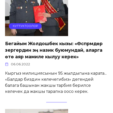
КУТТУКТООЛОР
Бегайым Жолдошбек кызы: «Өспүрүмдөр
зергердин эӊ назик буюмундай, аларга
өтө аяр мамиле кылуу керек»
06.06.2022
Кыргыз милициясынын 95 жылдыгына карата...
«Балдар биздин келечегибиз» дегендей
балага башынан жакшы тарбия берилсе
келечек да жакшы тарапка оосо керек.