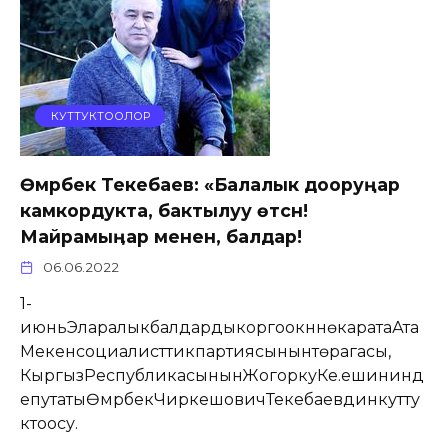
КУТТУКТООЛОР
Өмүрбек Текебаев: «Балалык дооруңар
камкордукта, бактылуу өтсүн!
Майрамыӊар менен, балдар!
06.06.2022
1-
июньЭларалыкбалдардыкоргоокүнүнөкаратаАта
Мекенсоциалисттикпартиясынынтөрагасы,
КыргызРеспубликасынынЖогоркуКе.ешининд
епутатыӨмүрбекЧиркешовичТекебаевдинкутту
ктоосу.