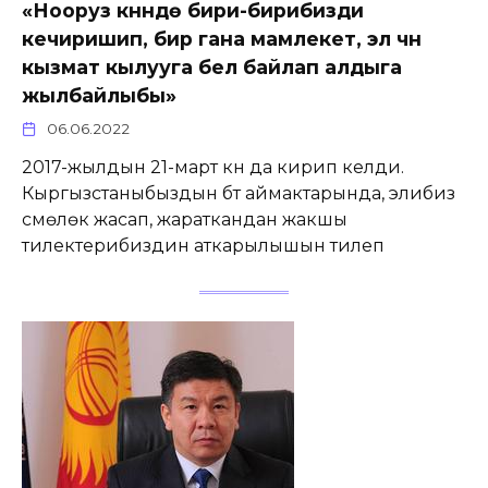
«Нооруз күнүндө бири-бирибизди
кечиришип, бир гана мамлекет, эл үчүн
кызмат кылууга бел байлап алдыга
жылбайлыбы»
06.06.2022
2017-жылдын 21-март күнү да кирип келди.
Кыргызстаныбыздын бүт аймактарында, элибиз
сүмөлөк жасап, жараткандан жакшы
тилектерибиздин аткарылышын тилеп