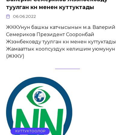
туулган күнү менен куттуктады
06.06.2022
ЖККУнун башкы катчысынын м.а. Валерий
Семериков Президент Сооронбай
Жээнбековду туулган күнү менен куттуктады
Жамааттык коопсуздук келишим уюмунун
(ЖККУ)
КУТТУКТООЛОР