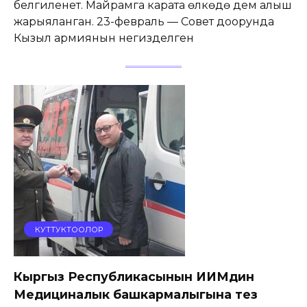
белгиленет. Майрамга карата өлкөдө дем алыш
жарыяланган. 23-февраль — Совет доорунда
Кызыл армиянын негизделген
КУТТУКТООЛОР
Кыргыз Республикасынын ИИМдин
Медициналык башкармалыгына тез