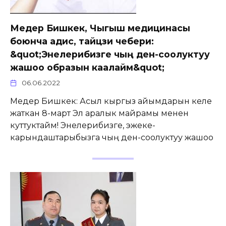
Медер Бишкек, Чыгыш медицинасы
боюнча адис, тайцзи чебери:
&quot;Энелерибизге чың ден-соолуктуу
жашоо образын каалайм&quot;
06.06.2022
Медер Бишкек: Асыл кыргыз айымдарын келе
жаткан 8-март Эл аралык майрамы менен
куттуктайм! Энелерибизге, эжеке-
карындаштарыбызга чың ден-соолуктуу жашоо