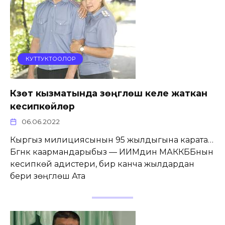
КУТТУКТООЛОР
Күзөт кызматында үзөңгүлөш келе жаткан
кесипкөйлөр
06.06.2022
Кыргыз милициясынын 95 жылдыгына карата…
Бүгүнкү каармандарыбыз — ИИМдин МАККББнын
кесипкөй адистери, бир канча жылдардан
бери үзөңгүлөш Ата