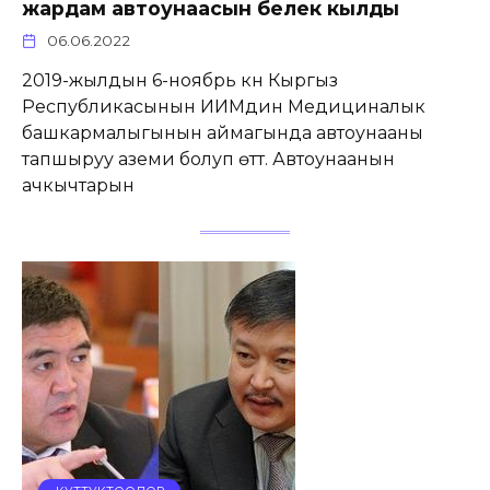
жардам автоунаасын белек кылды
06.06.2022
2019-жылдын 6-ноябрь күнү Кыргыз
Республикасынын ИИМдин Медициналык
башкармалыгынын аймагында автоунааны
тапшыруу аземи болуп өттү. Автоунаанын
ачкычтарын