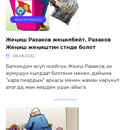
АНАЛИТИКАСЫ
Жеңиш Разаков жеңилбейт, Разаков
Жеңиш жеңиштин үстүндө болот
06.06.2022
Баткенден өсүп чоңойгон Жеңиш Разаков, өз
жумушун кылдаат билгени менен, дайыма
“кара пиардын” аркасы менен жаман көрүнүп
алат да, жөн жерден ушак-айыңга