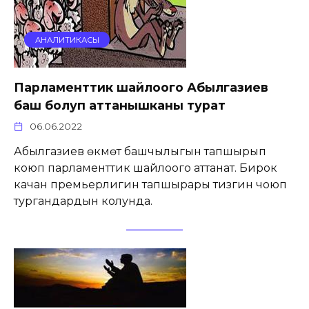
АНАЛИТИКАСЫ
Парламенттик шайлоого Абылгазиев
баш болуп аттанышканы турат
06.06.2022
Абылгазиев өкмөт башчылыгын тапшырып
коюп парламенттик шайлоого аттанат. Бирок
качан премьерлигин тапшырары тизгин чоюп
тургандардын колунда.