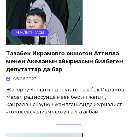
АНАЛИТИКАСЫ
Тазабек Икрамовго окшогон Аттилла
менен Акеланын айырмасын билбеген
депутаттар да бар
06.06.2022
Жогорку Кеңештин депутаты Тазабек Икрамов
Марал радиосунда маек берип жатып,
кайрадан сөзүнөн жаңылган. Анда журналист
«гомосексуализм» сөзүн айта албай