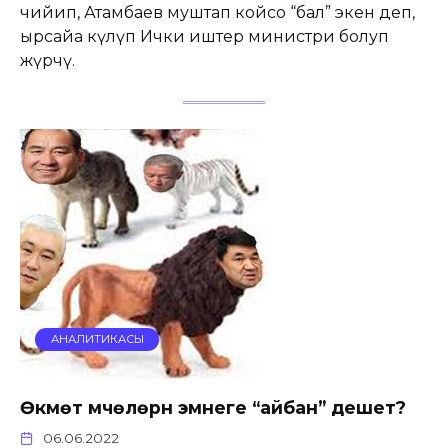
чийип, Атамбаев муштап койсо “бал” экен деп,
ырсайа күлүп Ички иштер министри болуп
жүрчү.
АНАЛИТИКАСЫ
Өкмөт мүчөлөрүн эмнеге “айбан” дешет?
06.06.2022