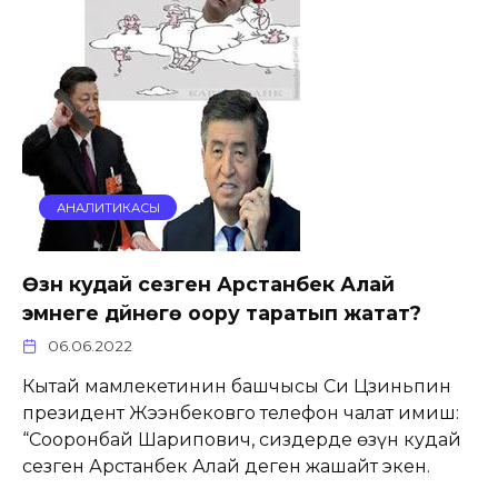
АНАЛИТИКАСЫ
Өзүн кудай сезген Арстанбек Алай
эмнеге дүйнөгө оору таратып жатат?
06.06.2022
Кытай мамлекетинин башчысы Си Цзиньпин
президент Жээнбековго телефон чалат имиш:
“Сооронбай Шарипович, сиздерде өзүн кудай
сезген Арстанбек Алай деген жашайт экен.