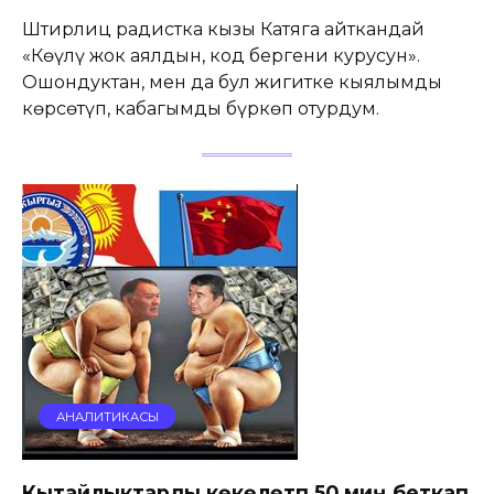
Штирлиц радистка кызы Катяга айткандай
«Көңүлү жок аялдын, код бергени курусун».
Ошондуктан, мен да бул жигитке кыялымды
көрсөтүп, кабагымды бүркөп отурдум.
АНАЛИТИКАСЫ
Кытайлыктарды көкөлөтүп 50 миң беткап