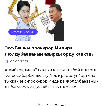
АНАЛИТИКАСЫ
Экс-Башкы прокурор Индира
Жолдубаеванын азыркы орду каякта?
06.06.2022
Атамбаевдин айтканын кыңк эткизбей аткарып,
күнөөсү барбы, жокпу “темир тордун” артына
тыккан экс-прокурор Индира Жолдубаеванын
да бүгүнкү күндө кабагы ачык эмес.
Пагинация
1
2
Далее