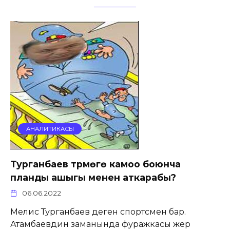
АНАЛИТИКАСЫ
Турганбаев түрмөгө камоо боюнча
планды ашыгы менен аткарабы?
06.06.2022
Мелис Турганбаев деген спортсмен бар.
Атамбаевдин заманында фуражкасы жер