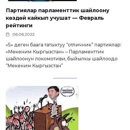
Партиялар парламенттик шайлоону
көздөй кайкып учушат — Февраль
рейтинги
06.06.2022
«5» деген баага татыктуу “отличник” партиялар:
«Мекеним Кыргызстан» – Парламенттик
шайлоонун локомотиви, быйылкы шайлоодо
“Мекеним Кыргызстан”