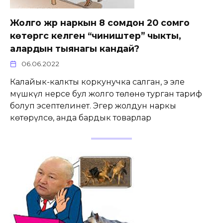
Жолго жүрүү наркын 8 сомдон 20 сомго
көтөргүсү келген “чиништер” чыкты,
алардын тыянагы кандай?
06.06.2022
Калайык-калкты коркунучка салган, эң эле
мүшкүл нерсе бул жолго төлөнө турган тариф
болуп эсептелинет. Эгер жолдун наркы
көтөрүлсө, анда бардык товарлар