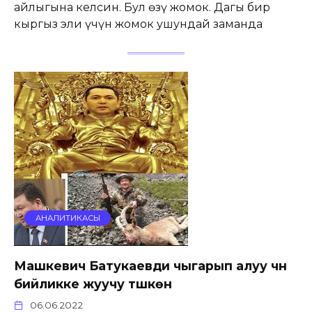
айлыгына келсин. Бул өзү жомок. Дагы бир
кыргыз эли үчүн жомок ушундай заманда
АНАЛИТИКАСЫ
Машкевич Батукаевди чыгарып алуу үчүн
бийликке жуучу түшкөн
06.06.2022