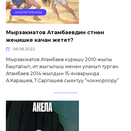
АНАЛИТИКАСЫ
Мырзакматов Атамбаевдин үстүнөн
жеңишке качан жетет?
06.06.2022
Мырзакматов Атамбаев күрөшү 2010-жылы
башталып, ит жыгылыш менен уланып турган.
Атамбаев 2014-жылдын 15-январында
А.Карашев, Т.Сарпашев сыяктуу “чокморлору”