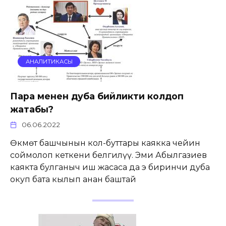
АНАЛИТИКАСЫ
Пара менен дуба бийликти колдоп
жатабы?
06.06.2022
Өкмөт башчынын кол-буттары каякка чейин
соймолоп кеткени белгилүү. Эми Абылгазиев
каякта булганыч иш жасаса да эң биринчи дуба
окуп бата кылып анан баштай