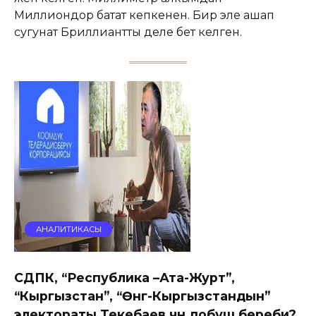
Миллиондор батат кепкенен. Бир эле ашап
сугунат Бриллиантты деле бет келген.
АНАЛИТИКАСЫ
СДПК, “Республика –Ата-Журт”,
“Кыргызстан”, “Өнүгүү-Кыргызстандын”
электораты Текебаев үчүн добуш береби?