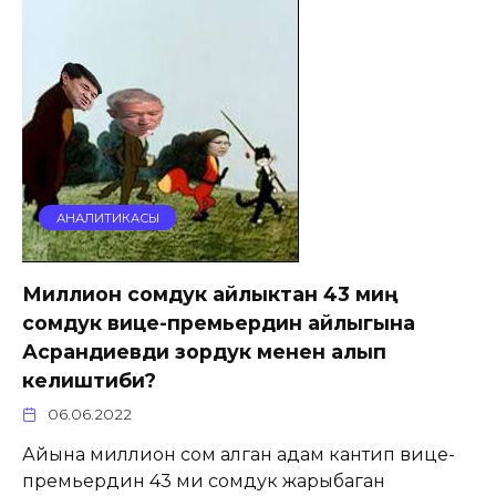
АНАЛИТИКАСЫ
Миллион сомдук айлыктан 43 миң
сомдук вице-премьердин айлыгына
Асрандиевди зордук менен алып
келиштиби?
06.06.2022
Айына миллион сом алган адам кантип вице-
премьердин 43 миң сомдук жарыбаган