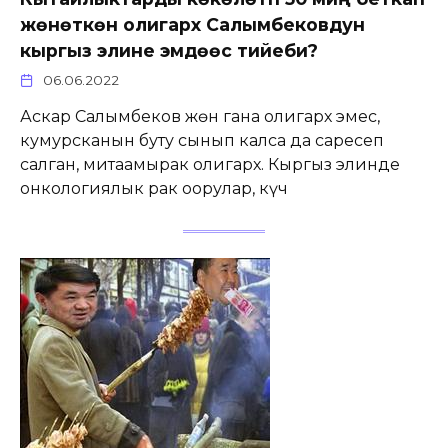
жөнөткөн олигарх Салымбековдун
кыргыз элине эмдөөсү тийеби?
06.06.2022
Аскар Салымбеков жөн гана олигарх эмес,
кумурсканын буту сынып калса да саресеп
салган, митаамырак олигарх. Кыргыз элинде
онкологиялык рак оорулар, күч