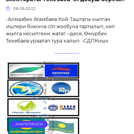
06.06.2022
-Алмазбек Атамбаев Кой-Таштагы кылган
иштери боюнча сот жообуна тартылып, көп
жылга кесилгени жатат. –десе, Өмүрбек
Текебаев ураалап тура калып: -СДПКнын
АНАЛИТИКАСЫ