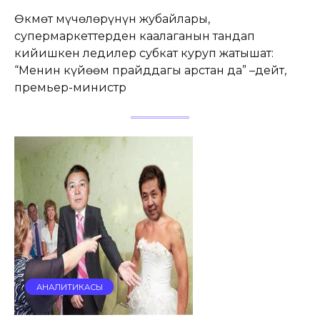
Өкмөт мүчөлөрүнүн жубайлары,
супермаркеттерден каалаганын тандап
кийишкен ледилер субкат куруп жатышат:
“Менин күйөөм прайддагы арстан да” –дейт,
премьер-министр
АНАЛИТИКАСЫ