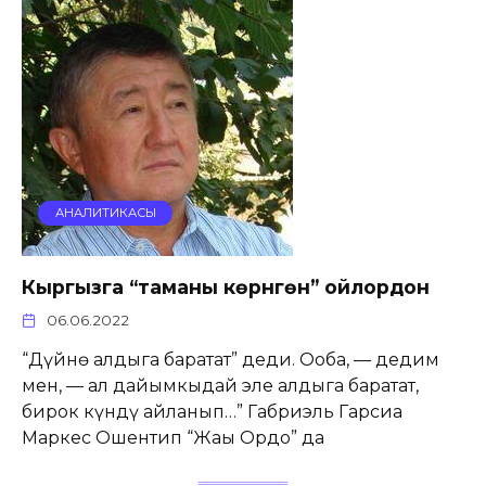
АНАЛИТИКАСЫ
Кыргызга “таманы көрүнгөн” ойлордон
06.06.2022
“Дүйнө алдыга баратат” деди. Ооба, — дедим
мен, — ал дайымкыдай эле алдыга баратат,
бирок күндү айланып…” Габриэль Гарсиа
Маркес Ошентип “Жаңы Ордо” да