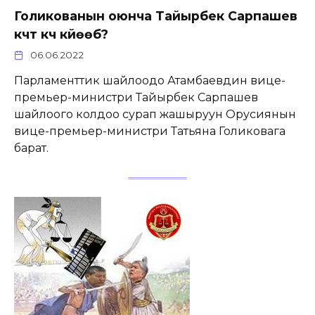
Голикованын оюнча Тайырбек Сарпашев
күчтүү күч күйөөбү?
06.06.2022
Парламенттик шайлоодо Атамбаевдин вице-
премьер-министри Тайырбек Сарпашев
шайлоого колдоо сурап жашыруун Орусиянын
вице-премьер-министри Татьяна Голиковага
барат.