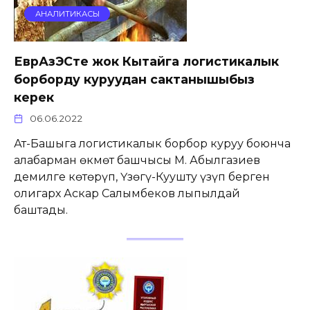
АНАЛИТИКАСЫ
ЕврАзЭСте жок Кытайга логистикалык
борборду куруудан сактанышыбыз
керек
06.06.2022
Ат-Башыга логистикалык борбор куруу боюнча
алабарман өкмөт башчысы М. Абылгазиев
демилге көтөрүп, Үзөңгү-Куушту үзүп берген
олигарх Аскар Салымбеков лыпылдай
баштады.