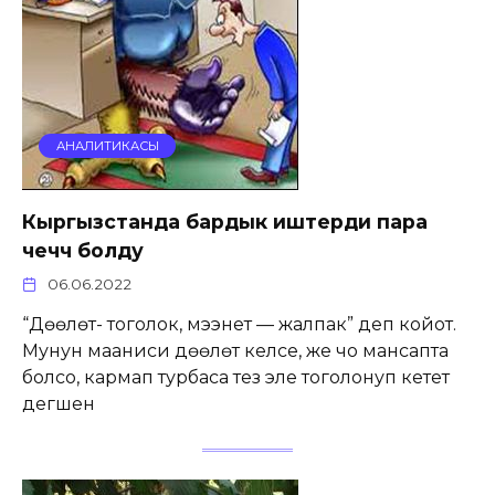
АНАЛИТИКАСЫ
Кыргызстанда бардык иштерди пара
чеччү болду
06.06.2022
“Дөөлөт- тоголок, мээнет — жалпак” деп койот.
Мунун мааниси дөөлөт келсе, же чоң мансапта
болсоң, кармап турбасаң тез эле тоголонуп кетет
дегшен