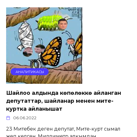
АНАЛИТИКАСЫ
Шайлоо алдында көпөлөккө айланган
депутаттар, шайланар менен мите-
куртка айланышат
06.06.2022
23 Митебек деген депутат, Мите-курт сымал
жеп келген. Миллиметр алкымдан