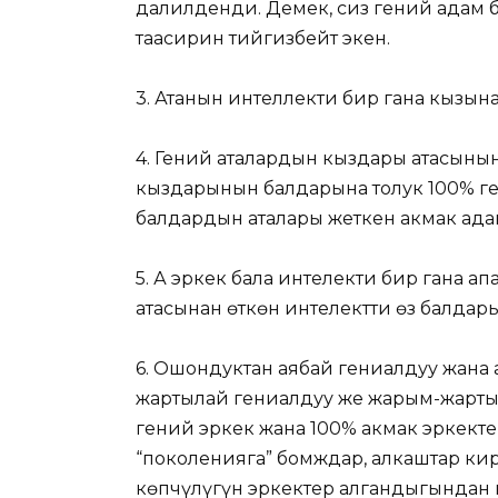
далилденди. Демек, сиз гений адам 
таасирин тийгизбейт экен.
3. Атанын интеллекти бир гана кызын
4. Гений аталардын кыздары атасынын
кыздарынын балдарына толук 100% ген
балдардын аталары жеткен акмак адам 
5. А эркек бала интелекти бир гана ап
атасынан өткөн интелектти өз балдар
6. Ошондуктан аябай гениалдуу жана 
жартылай гениалдуу же жарым-жартыл
гений эркек жана 100% акмак эркекте
“поколенияга” бомждар, алкаштар кир
көпчүлүгүн эркектер алгандыгындан 