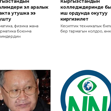
гызстандын
Кыргызстандын
алимдери эл аралык
колледждеринде б
акта утушка ээ
иш ордунда окутуу
ушту
киргизилет
матика, физика жана
Кесиптик техникалык бил
рматика боюнча
берүү тармагын колдоо, өнүктү
лимдердин