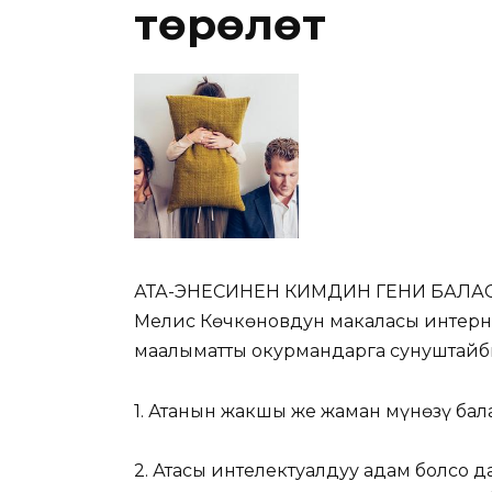
төрөлөт
АТА-ЭНЕСИНЕН КИМДИН ГЕНИ БАЛАСЫНА
Мелис Көчкөновдун макаласы интерне
маалыматты окурмандарга сунуштайб
1. Атанын жакшы же жаман мүнөзү бала
2. Атасы интелектуалдуу адам болсо д