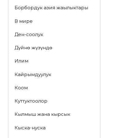
Борбордук азия жаңылыктары
В мире
Ден-соолук
Дүйнө жүзүндө
Илим
Кайрымдуулук
Коом
Куттуктоолор
Кылмыш жана кырсык
Кыска-нуска