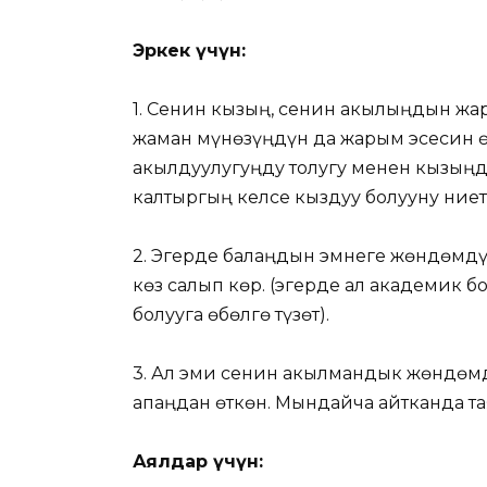
Эркек үчүн:
1. Сенин кызың, сенин акылыңдын жар
жаман мүнөзүңдүн да жарым эсесин өз
акылдуулугуңду толугу менен кызыңд
калтыргың келсе кыздуу болууну ниет
2. Эгерде балаңдын эмнеге жөндөмдү
көз салып көр. (эгерде ал академик б
болууга өбөлгө түзөт).
3. Ал эми сенин акылмандык жөндөмд
апаңдан өткөн. Мындайча айтканда тая
Аялдар үчүн: