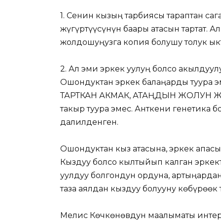
1. Сенин кызың тарбиясы тараптан са
жүгүртүүсүнүн баары атасын тартат. А
жолдошуңузга копия болушу толук ык
2. Ал эми эркек уулуң болсо акылдуул
Ошондуктан эркек балаңарды туура 
ТАРТКАН АКМАК, АТАҢДЫН ЖОЛУН ЖО
такыр туура эмес. Анткени генетика 
далилденген.
Ошондуктан кыз атасына, эркек апасын
Кыздуу болсо кылтыйып калган эркек
уулдуу болгондун ордуна, артыңарда
таза аялдан кыздуу болууну көбүрөөк 
Мелис Көчкөнөвдун маалыматы инте