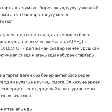
га тартышы мүмкүн, бирок акылдуулугу жана ой-
л эми анын балдары толугу менен
тымал.
угу тараптан сенин атаңдын копиясы болот.
эмес кылган иши үчүн жемелеп, «АТАҢДЫ
ЛДОГОН» деп жаман сөздөр менен урушкан
боюнча ал сиздин атаңызды көбүрөөк тартары
а тартат деген сөз бекер айтылбаса керек.
тердин кулагына күмүш сырга. Эл көзүнө эркек
н силердин гениңерди кайталап турган гени
тилек кылгыла!
рнеттен алынды