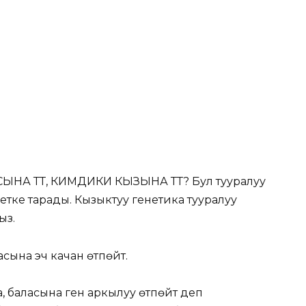
 ӨТӨТ, КИМДИКИ КЫЗЫНА ӨТӨТ? Бул тууралуу
тке тарады. Кызыктуу генетика тууралуу
ыз.
сына эч качан өтпөйт.
а, баласына ген аркылуу өтпөйт деп