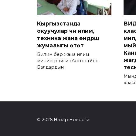
Кыргызстанда
ВИД
окуучулар үчүн илим,
кла
техника жана өндүрүш
мил
жумалыгы өтөт
мый
Кан
Билим берүү жана илим
жаг
министрлиги «Алтын түйүн»
тес
Балдардын
Мынд
класс
© 2026 Назар Новости