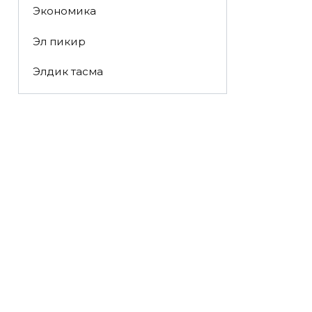
Экономика
Эл пикир
Элдик тасма