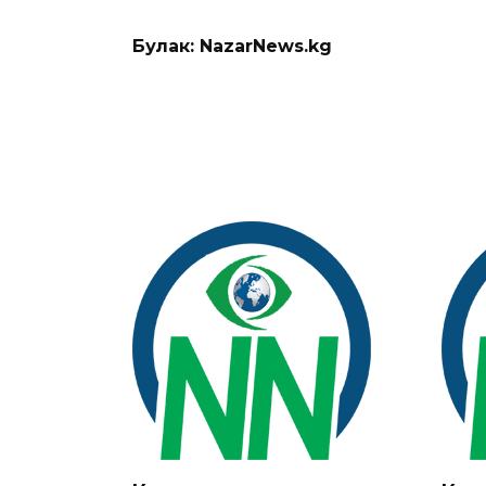
Булак: NazarNews.kg