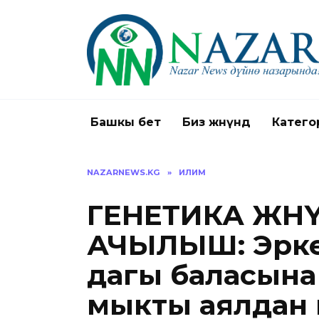
Перейти
к
содержанию
Башкы бет
Биз жөнүндө
Катего
NAZARNEWS.KG
»
ИЛИМ
ГЕНЕТИКА ЖӨН
АЧЫЛЫШ: Эрке
дагы баласына
мыкты аялдан 