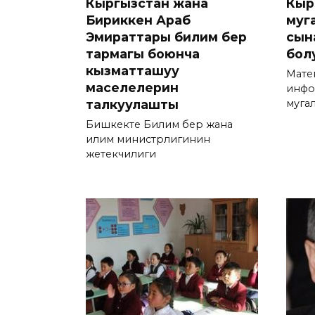
Кыргызстан жана
Кыр
Бириккен Араб
муг
Эмираттары билим берүү
сын
тармагы боюнча
бол
кызматташуу
Мате
маселелерин
инфо
талкуулашты
муга
Бишкекте Билим берүү жана
илим министрлигинин
жетекчилиги