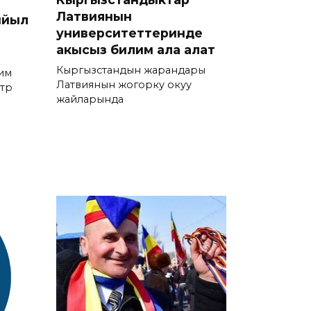
Латвиянын
ыйыл
университеттеринде
акысыз билим ала алат
Кыргызстандын жарандары
им
Латвиянын жогорку окуу
рүү
жайларында