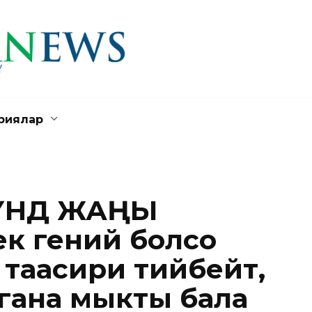
риялар
ҮНДӨ ЖАҢЫ
к гений болсо
 таасири тийбейт,
гана мыкты бала