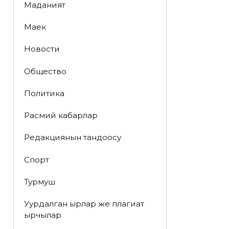
Маданият
Маек
Новости
Общество
Политика
Расмий кабарлар
Редакциянын тандоосу
Спорт
Турмуш
Уурдалган ырлар же плагиат
ырчылар