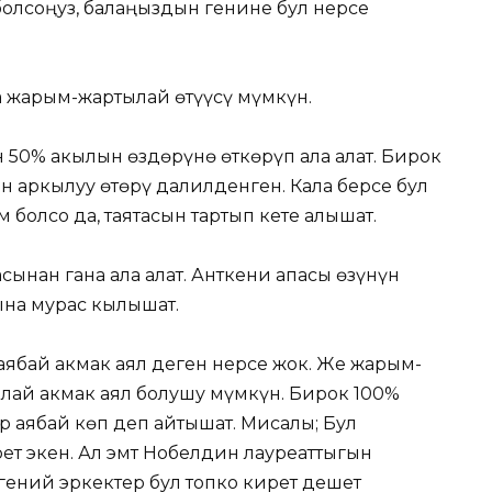
болсоңуз, балаңыздын генине бул нерсе
а жарым-жартылай өтүүсү мүмкүн.
 50% акылын өздөрүнө өткөрүп ала алат. Бирок
 аркылуу өтөрү далилденген. Кала берсе бул
болсо да, таятасын тартып кете алышат.
асынан гана ала алат. Анткени апасы өзүнүн
ына мурас кылышат.
аябай акмак аял деген нерсе жок. Же жарым-
ай акмак аял болушу мүмкүн. Бирок 100%
р аябай көп деп айтышат. Мисалы; Бул
ет экен. Ал эмт Нобелдин лауреаттыгын
гений эркектер бул топко кирет дешет