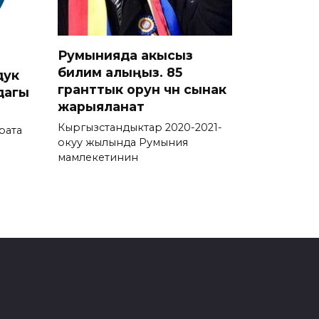
Румынияда акысыз
билим алыңыз. 85
дук
гранттык орун үчүн сынак
дагы
жарыяланат
Кыргызстандыктар 2020-2021-
рата
окуу жылында Румыния
мамлекетинин