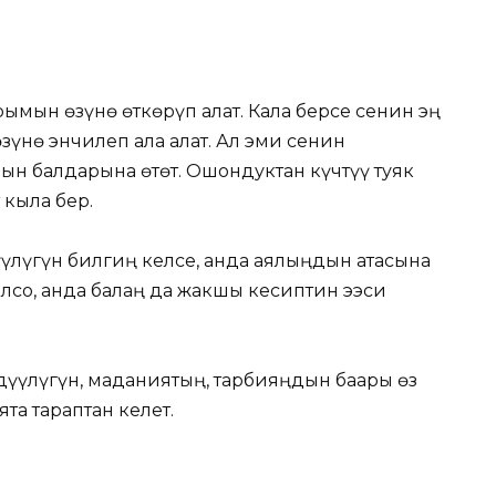
ымын өзүнө өткөрүп алат. Кала берсе сенин эң
үнө энчилеп ала алат. Ал эми сенин
ын балдарына өтөт. Ошондуктан күчтүү туяк
 кыла бер.
үлүгүн билгиң келсе, анда аялыңдын атасына
олсо, анда балаң да жакшы кесиптин ээси
үүлүгүн, маданиятың, тарбияңдын баары өз
та тараптан келет.