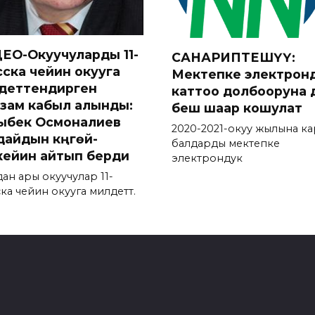
ЕО-Окуучуларды 11-
САНАРИПТЕШҮҮ:
сска чейин окууга
Мектепке электрон
деттендирген
каттоо долбооруна 
зам кабыл алынды:
беш шаар кошулат
ыбек Осмоналиев
2020-2021-окуу жылына ка
дайдын күңгөй-
балдарды мектепке
кейин айтып берди
электрондук
ан ары окуучулар 11-
ка чейин окууга милдеттүү.