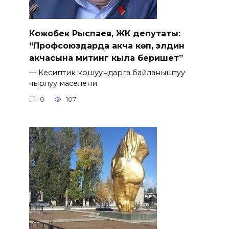
Кожобек Рыспаев, ЖК депутаты:
“Профсоюздарда акча көп, элдин
акчасына митинг кыла беришет”
— Кесиптик кошуундарга байланыштуу
чырлуу маселени
0
107