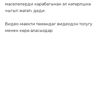
маселелерди карабагынан эл көтөрүлүшкө
чыгып жатат» деди.
Видео-маекти төмөндөгү видеодон толугу
менен көрө аласыздар: