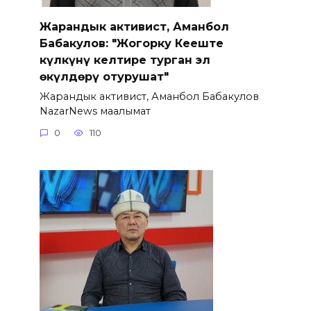
Жарандык активист, Аманбол
Бабакулов: "Жогорку Кеңеште
күлкүнү келтире турган эл
өкүлдөрү отурушат"
Жарандык активист, Аманбол Бабакулов
NazarNews маалымат
0
110