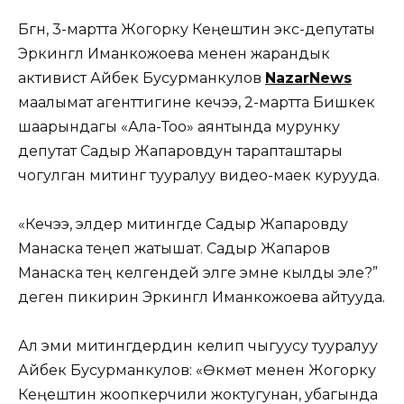
Бүгүн, 3-мартта Жогорку Кеңештин экс-депутаты
Эркингүл Иманкожоева менен жарандык
активист Айбек Бусурманкулов
NazarNews
маалымат агенттигине кечээ, 2-мартта Бишкек
шаарындагы «Ала-Тоо» аянтында мурунку
депутат Садыр Жапаровдун тарапташтары
чогулган митинг тууралуу видео-маек курууда.
«Кечээ, элдер митингде Садыр Жапаровду
Манаска теңеп жатышат. Садыр Жапаров
Манаска тең келгендей элге эмне кылды эле?”
деген пикирин Эркингүл Иманкожоева айтууда.
Ал эми митингдердин келип чыгуусу тууралуу
Айбек Бусурманкулов: «Өкмөт менен Жогорку
Кеңештин жоопкерчили жоктугунан, убагында