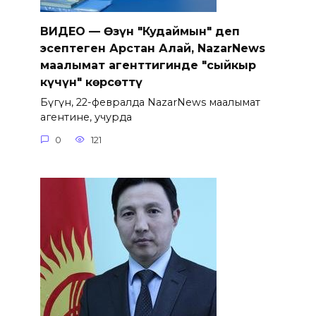
ВИДЕО — Өзүн "Кудаймын" деп
эсептеген Арстан Алай, NazarNews
маалымат агенттигинде "сыйкыр
күчүн" көрсөттү
Бүгүн, 22-февралда NazarNews маалымат
агентине, учурда
0
121