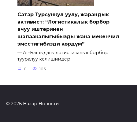
Сатар Турсункул уулу, жарандык
активист: “Логистикалык борбор
ачуу иштеринен
шалаакалыгыбызды жана мекенчил
эместигибизди көрдүм”
— Ат-Башыдагы логистикалык борбор
тууралуу келишимдер
0
105
© 2026 Назар Новости