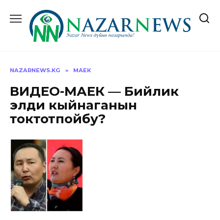
Перейти
к
содержанию
NAZARNEWS.KG
»
МАЕК
ВИДЕО-МАЕК — Бийлик
элди кыйнаганын
токтотпойбу?