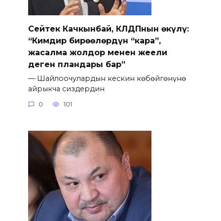
Сейтек Качкынбай, КЛДПнын өкүлү:
“Кимдир бирөөлөрдүн “кара”,
жасалма жолдор менен жеңели
деген пландары бар”
— Шайлоочулардын кескин көбөйгөнүнө
айрыкча сиздердин
0
101