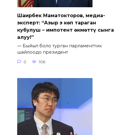
Шаирбек Маматокторов, медиа-
эксперт: “Азыр эң көп тараган
кубулуш – импотент өкмөттү сынга
алуу!”
— Быйыл боло турган парламенттик
шайлоодо президент
0
106