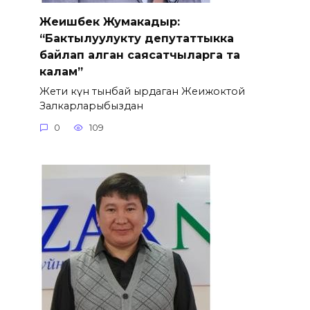
Жеңишбек Жумакадыр:
“Бактылуулукту депутаттыкка
байлап алган саясатчыларга таң
калам”
Жети күн тынбай ырдаган Жеңижоктой
Залкарларыбыздан
0
109