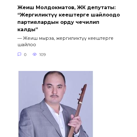
Жеңиш Молдокматов, ЖК депутаты:
“Жергиликтүү кеңештерге шайлоодо
партиялардын орду чечилип
калды”
— Жеңиш мырза, жергиликтүү кеңештерге
шайлоо
0
109