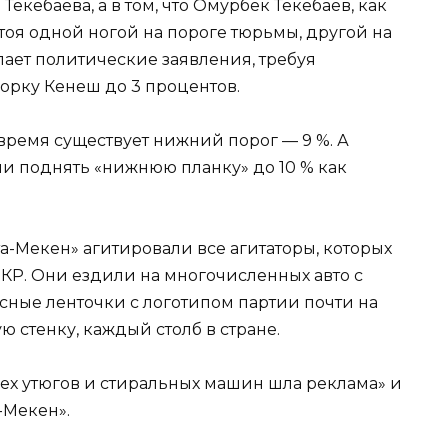
екебаева, а в том, что Омурбек Текебаев, как
оя одной ногой на пороге тюрьмы, другой на
лает политические заявления, требуя
орку Кенеш до 3 процентов.
время существует нижний порог — 9 %. А
али поднять «нижнюю планку» до 10 % как
Ата-Мекен» агитировали все агитаторы, которых
 КР. Они ездили на многочисленных авто с
ные ленточки с логотипом партии почти на
 стенку, каждый столб в стране.
всех утюгов и стиральных машин шла реклама» и
-Мекен».