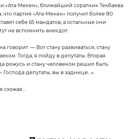
ии «Ата-Мекен», ближайший соратник Текбаева
 что партия «Ата-Мекен» получит более 80
ставят себе 65 мандатов, а остальные они
тут не вспомнить анекдот:
 говорит: — Вот стану развиваться, стану
еком. Тогда, я пойду в депутаты. Вторая
гда рожусь и стану человеком решил быть
— Господа депутаты, вы в заднице…».
ия схожая…