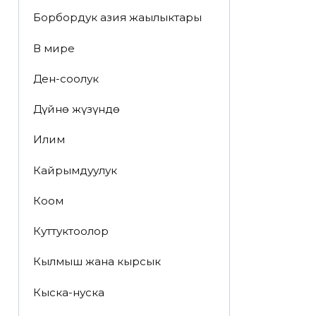
Борбордук азия жаңылыктары
В мире
Ден-соолук
Дүйнө жүзүндө
Илим
Кайрымдуулук
Коом
Куттуктоолор
Кылмыш жана кырсык
Кыска-нуска