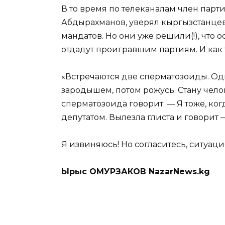
В то время по телеканалам член парт
Абдырахманов, уверял кыргызстанцев,
мандатов. Но они уже решили(!), что о
отдадут проигравшим партиям. И как 
«Встречаются две сперматозоиды. Одна
зародышем, потом рожусь. Стану челов
сперматозоида говорит: — Я тоже, ко
депутатом. Вылезла глиста и говорит 
Я извиняюсь! Но согласитесь, ситуац
Ырыс ОМУРЗАКОВ NazarNews.kg