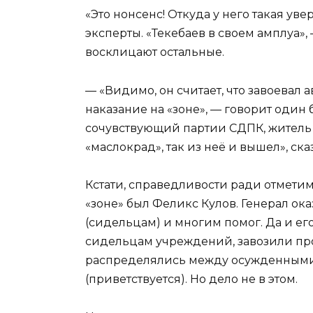
«Это нонсенс! Откуда у него такая ув
эксперты. «Текебаев в своем амплуа», 
восклицают остальные.
— «Видимо, он считает, что завоевал 
наказание на «зоне», — говорит один
сочувствующий партии СДПК, житель с
«маслокрад», так из неё и вышел», сказ
Кстати, справедливости ради отметим,
«зоне» был Феликс Кулов. Генерал о
(сидельцам) и многим помог. Да и е
сидельцам учреждений, завозили про
распределялись между осужденными. 
(приветствуется). Но дело не в этом.