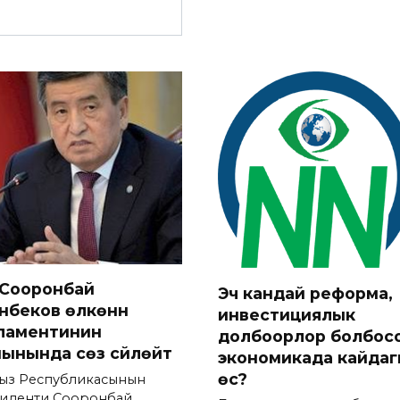
н Сооронбай
Эч кандай реформа,
нбеков өлкөнүн
инвестициялык
ламентинин
долбоорлор болбосо
ынында сөз сүйлөйт
экономикада кайда
өсүү?
ыз Республикасынын
иденти Сооронбай