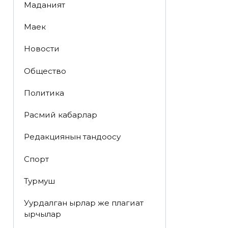
Маданият
Маек
Новости
Общество
Политика
Расмий кабарлар
Редакциянын тандоосу
Спорт
Турмуш
Уурдалган ырлар же плагиат
ырчылар