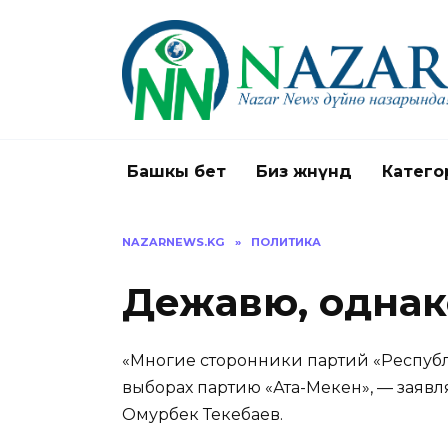
Перейти
к
содержанию
Башкы бет
Биз жөнүндө
Катего
NAZARNEWS.KG
»
ПОЛИТИКА
Дежавю, одна
«Многие сторонники партий «Респуб
выборах партию «Ата-Мекен», — заяв
Омурбек Текебаев.