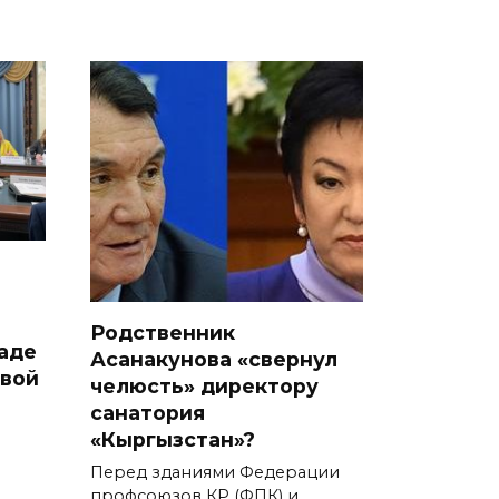
Родственник
аде
Асанакунова «свернул
овой
челюсть» директору
санатория
«Кыргызстан»?
Перед зданиями Федерации
профсоюзов КР (ФПК) и