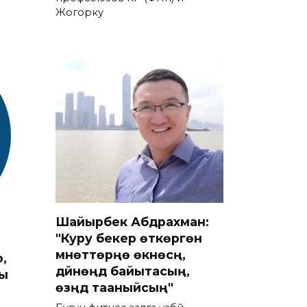
Жогорку
Шайырбек Абдрахман:
"Куру бекер өткөргөн
мүнөттөрүңө өкүнөсүң,
,
дүйнөңдү байытасың,
гы
өзүңдү тааныйсың"