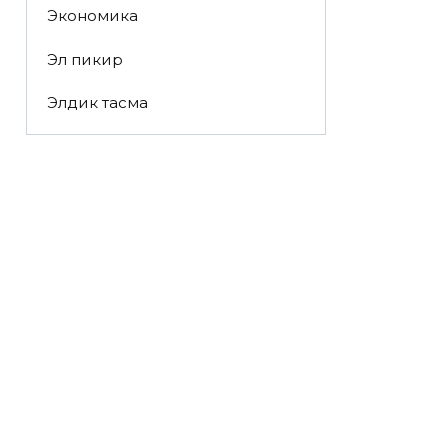
Экономика
Эл пикир
Элдик тасма