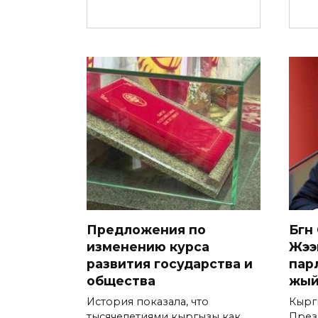
Предложения по
Бүгү
изменению курса
Жээ
развития государства и
пар
общества
жый
История показала, что
Кырг
тысячелетиями кыргызы как
През