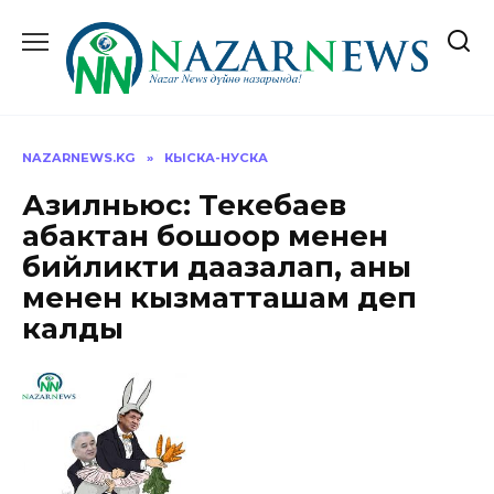
Перейти
к
содержанию
NAZARNEWS.KG
»
КЫСКА-НУСКА
Азилньюс: Текебаев
абактан бошоор менен
бийликти даңазалап, аны
менен кызматташам деп
калды