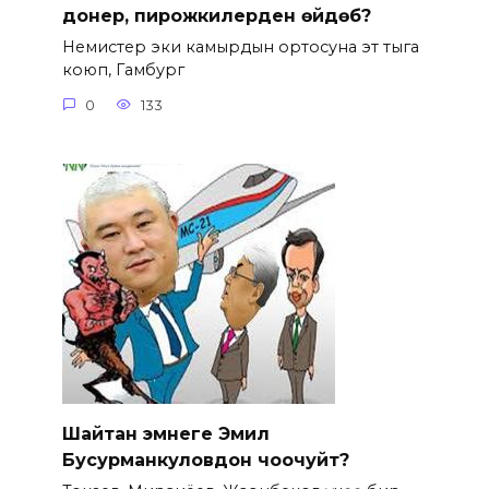
донер, пирожкилерден өйдөбү?
Немистер эки камырдын ортосуна эт тыга
коюп, Гамбург
0
133
Шайтан эмнеге Эмил
Бусурманкуловдон чоочуйт?