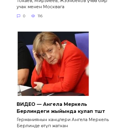
Токаев, Мирзиёев, Жээнбеков үчөө бир
учак менен Москвага
0
116
ВИДЕО — Ангела Меркель
Берлиндеги жыйында кулап түштү
Германиянын канцлери Ангела Меркель
Берлинде өтүп жаткан