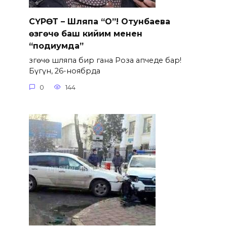
СҮРӨТ – Шляпа “О”! Отунбаева
өзгөчө баш кийим менен
“подиумда”
Өзгөчө шляпа бир гана Роза апчеде бар!
Бүгүн, 26-ноябрда
0
144