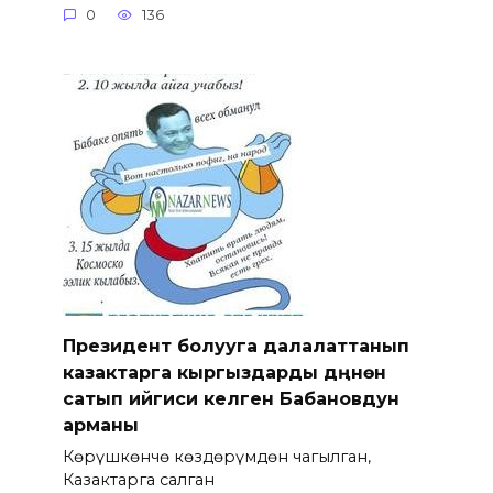
0
136
Президент болууга далалаттанып
казактарга кыргыздарды дүңүнөн
сатып ийгиси келген Бабановдун
арманы
Көрүшкөнчө көздөрүмдөн чагылган,
Казактарга салган