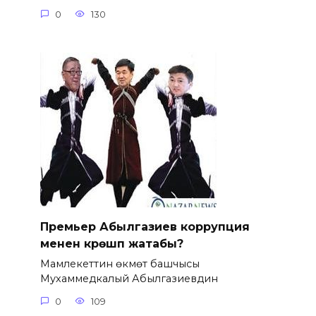
0
130
Премьер Абылгазиев коррупция
менен күрөшүп жатабы?
Мамлекеттин өкмөт башчысы
Мухаммедкалый Абылгазиевдин
0
109