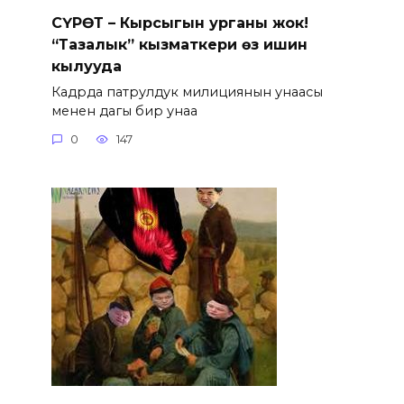
СҮРӨТ – Кырсыгын урганы жок!
“Тазалык” кызматкери өз ишин
кылууда
Кадрда патрулдук милициянын унаасы
менен дагы бир унаа
0
147