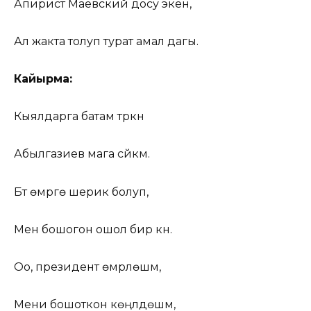
Апирист Маевский досу экен,
Ал жакта толуп турат амал дагы.
Кайырма:
Кыялдарга батам түркүн
Абылгазиев мага сүйкүм.
Бүт өмүргө шерик болуп,
Мен бошогон ошол бир күн.
Оо, президент өмүрлөшүм,
Мени бошоткон көңүлдөшүм,