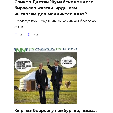
Спикер Дастан Жумабеков эмнеге
бирөөлөр жазган ырды өзүм
чыгаргам деп менчиктеп алат?
Коопсуздук Кеңешинин жыйыны болгону
жатат.
0
130
Кыргыз боорсогу гамбургер, пицца,