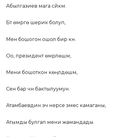
Абылгазиев мага сүйкүм.
Бүт өмүргө шерик болуп,
Мен бошогон ошол бир күн.
Оо, президент өмүрлөшүм,
Мени бошоткон көңүлдөшүм,
Сен бар үчүн бактылуумун.
Атамбаевдин эч нерсе эмес камаганы,
Атымды булгап мени жамандады.