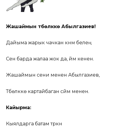
Жашаймын түбөлүккө Абылгазиев!
Дайыма жарык чачкан күнүм белең
Сен барда жалаа жок да, үйүм кенен.
Жашаймын сени менен Абылгазиев,
Түбөлүккө картайбаган сүйүүм менен.
Кайырма:
Кыялдарга батам түркүн