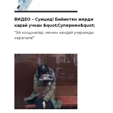
ВИДЕО – Суицид! Бийиктен жерди
карай учкан &quot;Супермен&quot;
“Эй кошуналар, менин кандай учарымды
карагыла!”