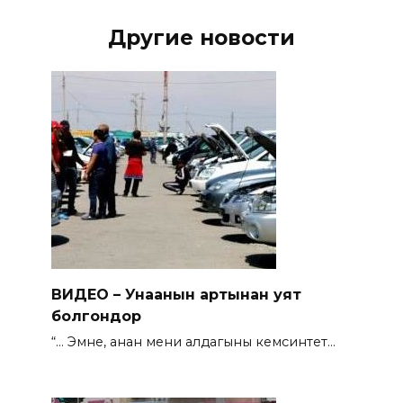
Другие новости
ВИДЕО – Унаанын артынан уят
болгондор
“… Эмне, анан мени алдагының кемсинтет…