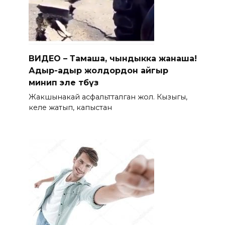
ВИДЕО – Тамаша, чындыкка жанаша!
Адыр-адыр жолдордон айгыр
минип эле өтөбүз
Жакшынакай асфальтталган жол. Кызыгы,
келе жатып, капыстан