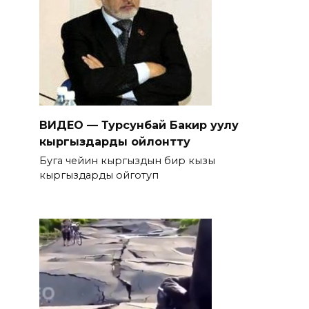
ВИДЕО — Турсунбай Бакир уулу
кыргыздарды ойлонтту
Буга чейин кыргыздын бир кызы
кыргыздарды ойготуп