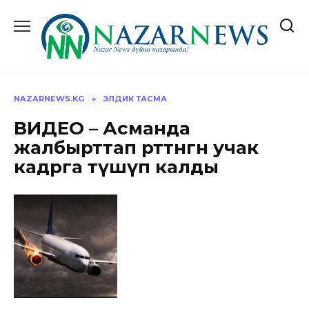
Перейти
к
содержанию
NAZARNEWS.KG
»
ЭЛДИК ТАСМА
ВИДЕО – Асманда
жалбырттап өрттөнгөн учак
кадрга түшүп калды