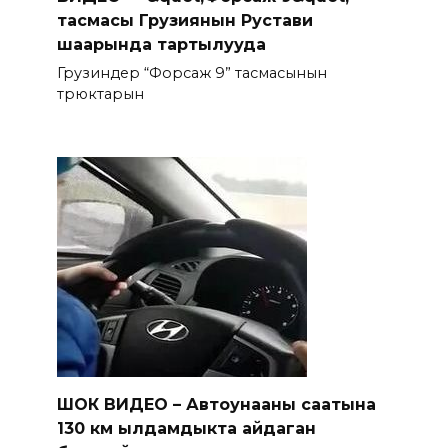
тасмасы Грузиянын Рустави
шаарында тартылууда
Грузиндер “Форсаж 9” тасмасынын
трюктарын
ШОК ВИДЕО – Автоунааны саатына
130 км ылдамдыкта айдаган