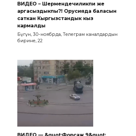
ВИДЕО – Шермендечиликпи же
аргасыздыкпы?! Орусияда баласын
саткан Кыргызстандык кыз
кармалды
Бүгүн, 30-ноябрда, Телеграм каналдардын
бирине, 22
ВИДЕО — &quot;Форсаж 9&quot;