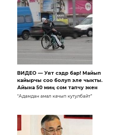
ВИДЕО — Уят сөздөр бар! Майып
кайырчы соо болуп эле чыкты.
Айына 50 миң сом тапчу экен
“Адамдан амал качып кутулбайт”