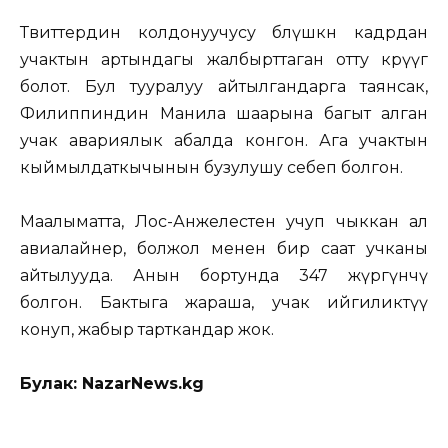
Твиттердин колдонуучусу бөлүшкөн кадрдан
учактын артындагы жалбырттаган отту көрүүгө
болот. Бул тууралуу айтылгандарга таянсак,
Филиппиндин Манила шаарына багыт алган
учак авариялык абалда конгон. Ага учактын
кыймылдаткычынын бузулушу себеп болгон.
Маалыматта, Лос-Анжелестен учуп чыккан ал
авиалайнер, болжол менен бир саат учканы
айтылууда. Анын бортунда 347 жүргүнчү
болгон. Бактыга жараша, учак ийгиликтүү
конуп, жабыр тарткандар жок.
Булак: NazarNews.kg