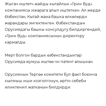
Жыгач иштетүүчү жайды кытайлык «Грин Вуд»
компаниясы ижарага алып иштеткен. Ал жерде
Өзбекстан, Кытай жана башка өлкөлөрдүн
жарандары эмгектенген. Өзбекстандын
Орусиядагы башкы консулдугу билдиргендей,
«Грин Вуд» компаниясынын директору
кармалды.
Мерт болгон бардык өзбекстандыктар
Орусияда жумуш иштөө үчүн патент алышкан.
Орусиянын Тергөө комитети бул факт боюнча
кылмыш иши козголгонун, өрттүн себеби
иликтенип жатканын билдирди.