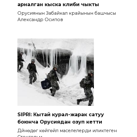
арналган кыска клиби чыкты
Орусиянын Забайкал крайынын башчысы
Александр Осипов
SIPRI: Кытай курал-жарак сатуу
боюнча Орусиядан озуп кетти
Дүйнөдөгү көйгөйлүү маселелерди иликтеген
Стокгольм