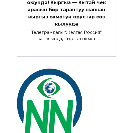
оюунда! Кыргыз — Кытай чек
арасын бир тараптуу жапкан
кыргыз өкмөтүн орустар сөз
кылууда
Телеграмдагы “Жёлтая Россия”
каналында, кыргыз өкмөтү