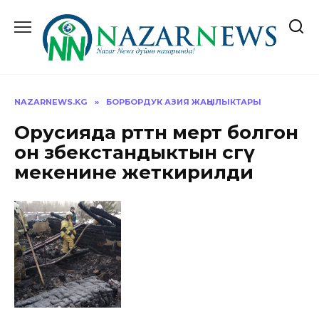
Перейти
к
содержанию
NAZARNEWS.KG
»
БОРБОРДУК АЗИЯ ЖАҢЫЛЫКТАРЫ
Орусияда өрттөн мерт болгон
он өзбекстандыктын сөөгү
мекенине жеткирилди