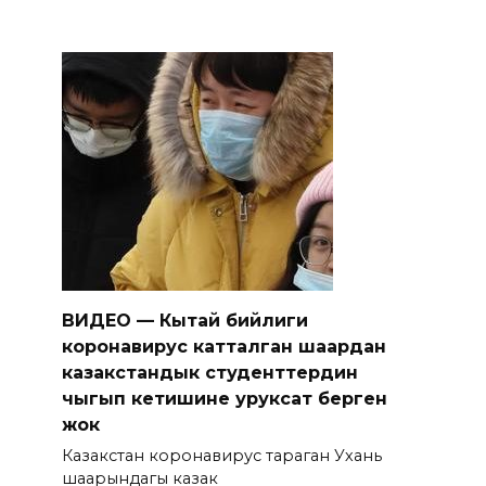
ВИДЕО — Кытай бийлиги
коронавирус катталган шаардан
казакстандык студенттердин
чыгып кетишине уруксат берген
жок
Казакстан коронавирус тараган Ухань
шаарындагы казак