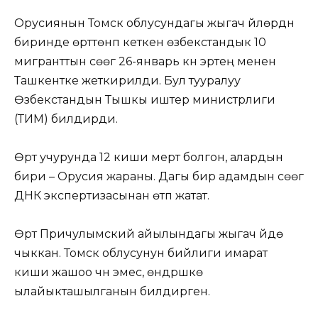
Орусиянын Томск облусундагы жыгач үйлөрдүн
биринде өрттөнүп кеткен өзбекстандык 10
мигранттын сөөгү 26-январь күнү эртең менен
Ташкентке жеткирилди. Бул тууралуу
Өзбекстандын Тышкы иштер министрлиги
(ТИМ) билдирди.
Өрт учурунда 12 киши мерт болгон, алардын
бири – Орусия жараны. Дагы бир адамдын сөөгү
ДНК экспертизасынан өтүп жатат.
Өрт Причулымский айылындагы жыгач үйдө
чыккан. Томск облусунун бийлиги имарат
киши жашоо үчүн эмес, өндүрүшкө
ылайыкташылганын билдирген.