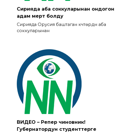
Сирияда аба соккуларынан ондогон
адам мерт болду
Сирияда Орусия баштаган күчтөрдүн аба
соккуларынан
ВИДЕО – Репер чиновник!
Губернатордун студенттерге