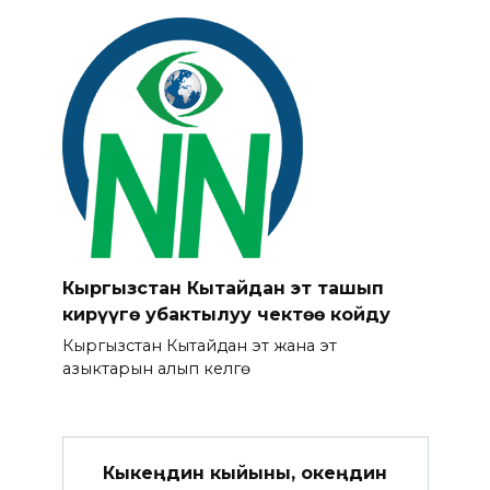
Кыргызстан Кытайдан эт ташып
кирүүгө убактылуу чектөө койду
Кыргызстан Кытайдан эт жана эт
азыктарын алып келүүгө
Кыкеңдин кыйыны, океңдин