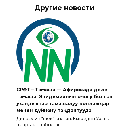
Другие новости
СҮРӨТ – Тамаша — Афирикада деле
тамаша! Эпидемиянын очогу болгон
ухандыктар тамашалуу коллаждар
менен дүйнөнү таңдантууда
Дүйнө элин “шок” кылган, Кытайдын Ухань
шаарынан табылган