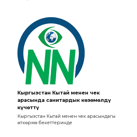
Кыргызстан Кытай менен чек
арасында санитардык көзөмөлдү
күчөттү
Кыргызстан Кытай менен чек арасындагы
өткөрмө бекеттеринде