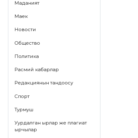
Маданият
Маек
Новости
Общество
Политика
Расмий кабарлар
Редакциянын тандоосу
Спорт
Турмуш
Уурдалган ырлар же плагиат
ырчылар