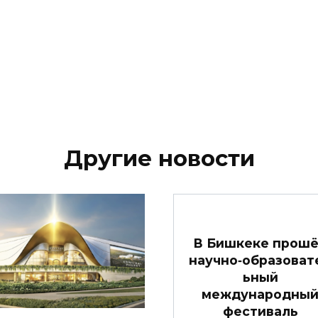
Другие новости
В Бишкеке прош
научно‑образоват
ьный
международны
фестиваль