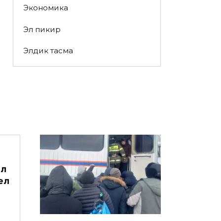
Экономика
Эл пикир
Элдик тасма
ёл
ел
й