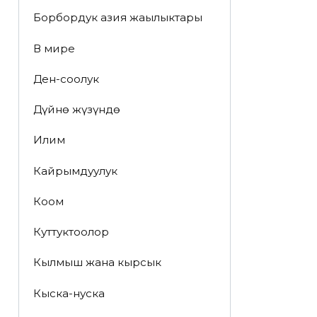
Борбордук азия жаңылыктары
В мире
Ден-соолук
Дүйнө жүзүндө
Илим
Кайрымдуулук
Коом
Куттуктоолор
Кылмыш жана кырсык
Кыска-нуска