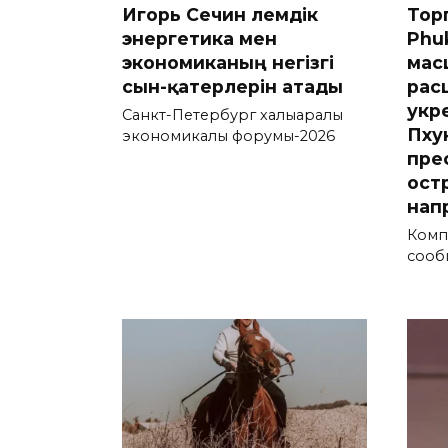
Игорь Сечин әлемдік
Тор
энергетика мен
Phu
экономиканың негізгі
мас
сын-қатерлерін атады
рас
укр
Санкт-Петербург халықаралық
Пху
экономикалық форумы-2026
пре
ост
нап
Компа
сооб