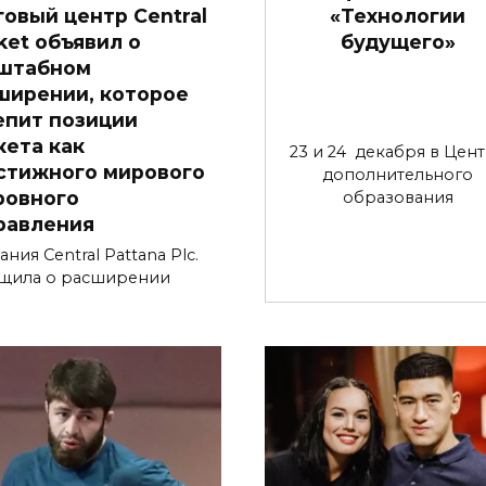
говый центр Central
«Технологии
ket объявил о
будущего»
штабном
ширении, которое
епит позиции
кета как
23 и 24 декабря в Цен
стижного мирового
дополнительного
ровного
образования
равления
ния Central Pattana Plc.
щила о расширении