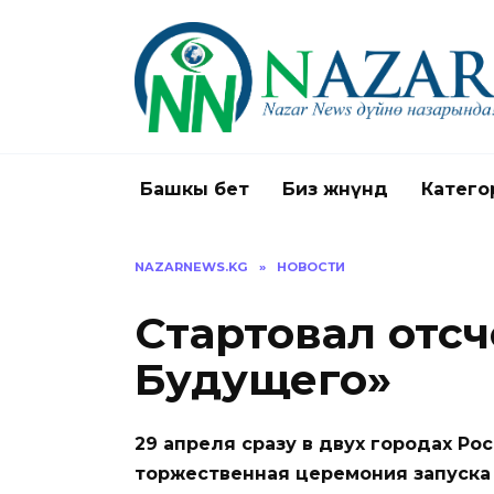
Перейти
к
содержанию
Башкы бет
Биз жөнүндө
Катего
NAZARNEWS.KG
»
НОВОСТИ
Стартовал отсч
Будущего»
29 апреля сразу в двух городах Ро
торжественная церемония запуска 