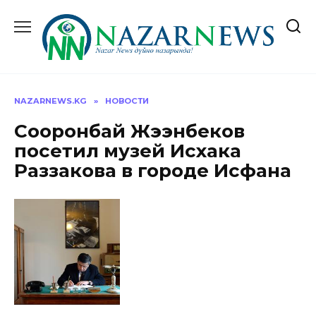
Перейти
к
содержанию
NAZARNEWS.KG
»
НОВОСТИ
Сооронбай Жээнбеков
посетил музей Исхака
Раззакова в городе Исфана