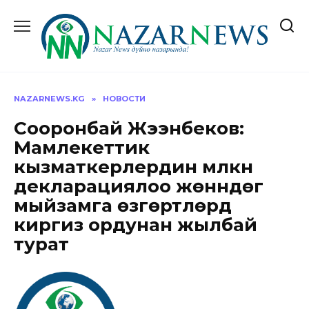
Перейти
к
содержанию
NAZARNEWS.KG
»
НОВОСТИ
Сооронбай Жээнбеков:
Мамлекеттик
кызматкерлердин мүлкүн
декларациялоо жөнүндөгү
мыйзамга өзгөртүүлөрдү
киргизүү ордунан жылбай
турат