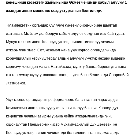
кеңешинин кезектеги жыйынында
Өкмөт чечимди кабыл алууну 1
жылдан ашык мөөнөткө создуктурганын белгиледи.
»Мамлекеттик органдар бул үчүн күнөөнү бири-бирине шылтап
жатышат. Мыйзам долбоорун кабыл алуу өз ордунан жылбай турат.
Мунун кесепетинен, Коопсуздук кеңешинин тиешелүү чечими
аткарылган эмес. Сот, көзөмөл жана укук коргоо органдарында
коррупциялык көрүнүштөрдү алдын алуунун укуктук механизмдерин
киргизүү кечеңдеп жатат. Натыйжада, мүлктү башка бирөөнүн атына
каттоо мүмкүнчүлүгү жоюлган жок», — деп баса белгиледи Сооронбай
Жээнбеков.
Укук коргоо органдарын реформалоого багытталган чаралардын
Комплексин ишке ашырууну аягына чыгаруу боюнча Коопсуздук
кеңештин чечими азыркы убакка чейин аткарылбагандыгын,
ошондуктан Премьер-министр Мухаммедкалый Дүйшекеевичке
Коопсуздук кеңешинин чечиминде белгиленген тапшырмаларды