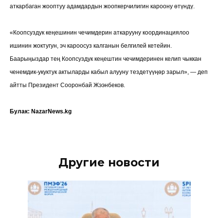
аткарбаган жооптуу адамдардын жоопкерчилигин кароону өтүндү.
«Коопсуздук кеңешинин чечимдерин аткарууну координациялоо
ишинин жоктугун, эч кароосуз калганын белгилей кетейин.
Баарыңыздар тең Коопсуздук кеңештин чечимдеринен келип чыккан
ченемдик-укуктук актыларды кабыл алууну тездетүүңөр зарыл», — деп
айтты Президент Сооронбай Жээнбеков.
Булак: NazarNews.kg
Другие новости