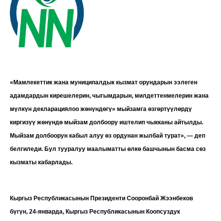
«Мамлекеттик жана муниципалдык кызмат орундарын ээлеген
адамдардын кирешелерин, чыгымдарын, милдеттенмелерин жана
мүлкүн декларациялоо жөнүндөгү» мыйзамга өзгөртүүлөрдү
киргизүү жөнүндө мыйзам долбоору иштелип чыкканы айтылды.
Мыйзам долбоорун кабыл алуу өз ордунан жылбай турат», — деп
белгиледи. Бул тууралуу маалыматты өлкө башчынын басма сөз
кызматы кабарлады.
Кыргыз Республикасынын Президенти Сооронбай Жээнбеков
бүгүн, 24-январда, Кыргыз Республикасынын Коопсуздук