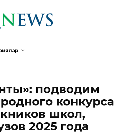
риялар
нты»: подводим
родного конкурса
скников школ,
зов 2025 года