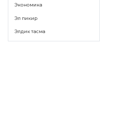
Экономика
Эл пикир
Элдик тасма