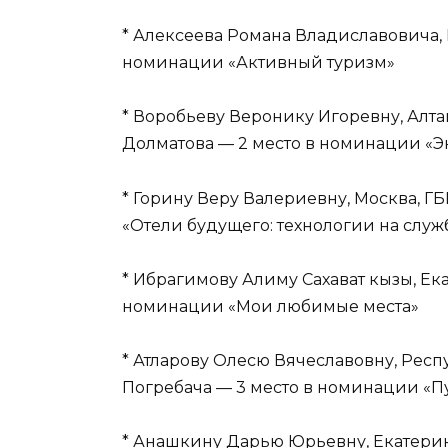
* Алексеева Романа Владиславовича,
номинации «Активный туризм»
* Воробьеву Веронику Игоревну, Ал
Долматова — 2 место в номинации «Эк
* Горину Веру Валериевну, Москва, 
«Отели будущего: технологии на служ
* Ибрагимову Алиму Сахават кызы, Ек
номинации «Мои любимые места»
* Атларову Олесю Вячеславовну, Респ
Погребача — 3 место в номинации «Пу
* Анашкину Дарью Юрьевну, Екатери