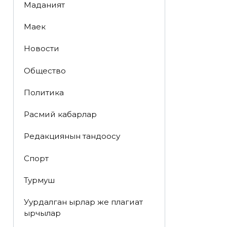
Маданият
Маек
Новости
Общество
Политика
Расмий кабарлар
Редакциянын тандоосу
Спорт
Турмуш
Уурдалган ырлар же плагиат
ырчылар