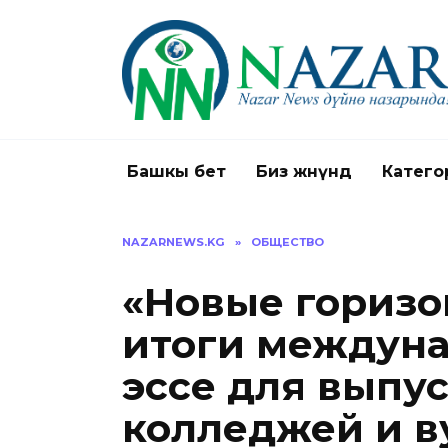
Перейти
к
содержанию
Башкы бет
Биз жөнүндө
Катего
NAZARNEWS.KG
»
ОБЩЕСТВО
«Новые горизо
итоги междуна
эссе для выпу
колледжей и ву