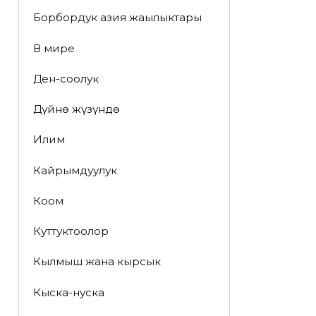
Борбордук азия жаңылыктары
В мире
Ден-соолук
Дүйнө жүзүндө
Илим
Кайрымдуулук
Коом
Куттуктоолор
Кылмыш жана кырсык
Кыска-нуска