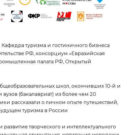
 Кафедра туризма и гостиничного бизнеса
ительстве РФ, консорциум «Евразийская
промышленная палата РФ, Открытый
бщеобразовательных школ, окончивших 10-й и
 вузов (бакалавриат) из более чем 20
тники рассказали о личном опыте путешествий,
будущем туризма в России
и развитие творческого и интеллектуального
сиональная ориентация, мотивация молодежи