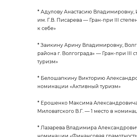
* Адулову Анастасию Владимировну, 
им. Г.В. Писарева — Гран-при III степ
к себе»
* Заикину Арину Владимировну, Волг
района г. Волгограда» — Гран-при III
туризм»
* Белошапкину Викторию Александровн
номинации «Активный туризм»
* Ерошенко Максима Александровича,
Миловатского В.Г. — 1 место в номин
* Лазарева Владимира Александрович
номинации «Финансовая грамотность