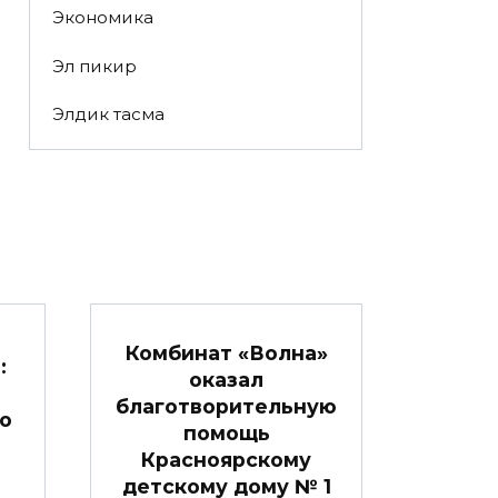
Экономика
Эл пикир
Элдик тасма
Комбинат «Волна»
:
оказал
благотворительную
го
помощь
Красноярскому
детскому дому № 1