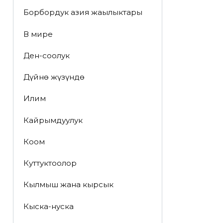
Борбордук азия жаңылыктары
В мире
Ден-соолук
Дүйнө жүзүндө
Илим
Кайрымдуулук
Коом
Куттуктоолор
Кылмыш жана кырсык
Кыска-нуска