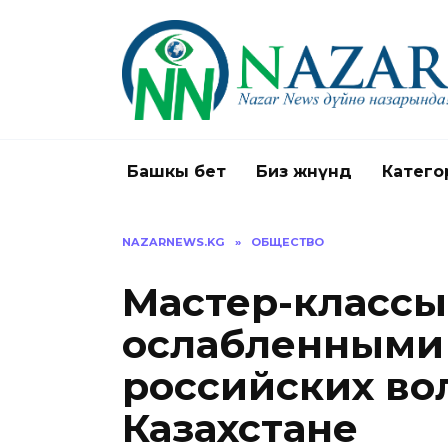
Перейти
к
содержанию
Башкы бет
Биз жөнүндө
Катего
NAZARNEWS.KG
»
ОБЩЕСТВО
Мастер-классы 
ослабленными
российских во
Казахстане