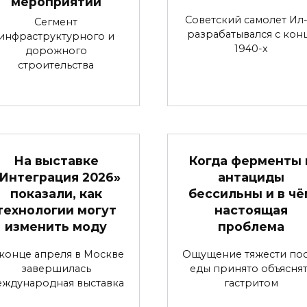
мероприятии
Советский самолет Ил-
Сегмент
разрабатывался с кон
инфраструктурного и
1940-х
дорожного
строительства
На выставке
Когда ферменты 
Интеграция 2026»
антациды
показали, как
бессильны и в чё
технологии могут
настоящая
изменить моду
проблема
конце апреля в Москве
Ощущение тяжести по
завершилась
еды принято объяснят
еждународная выставка
гастритом