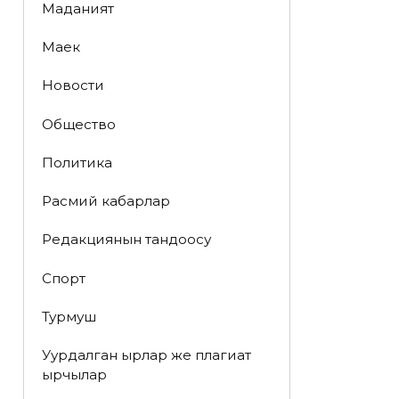
Маданият
Маек
Новости
Общество
Политика
Расмий кабарлар
Редакциянын тандоосу
Спорт
Турмуш
Уурдалган ырлар же плагиат
ырчылар