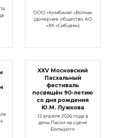
14
ООО «Комбинат «Волна»
ца
(дочернее общество АО
«ХК «Сибцем»)
XXV Московский
и
Пасхальный
фестиваль
м
посвящён 90-летию
со дня рождения
Ю.М. Лужкова
сле
12 апреля 2026 года в
ь
день Пасхи на сцене
Большого