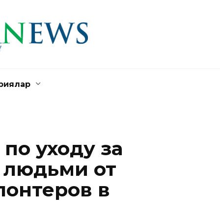
риялар
по уходу за
 людьми от
лонтеров в