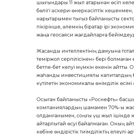
шығындары 11 жыл қатарынан өсіп келе
бөлігі әскери-өнеркәсіптік кешенмен
нарықтарымен тығыз байланысты сектор
пікірінше, әлемнің бірқатар ірі эконом
жаңа геосаяси жағдайларға бейімдеу
Жасанды интеллектінің дамуына тоқта
теміржол серпілісінен» бері болмаған ең
бетпе-бет келуі мүмкін екенін айтты
жаһандық инвестициялық капиталдың б
күтілетін экономикалық өнімділік өсімі 
Осыған байланысты «Роснефть» басшы
компаниялардың шамамен 70%-ы жас
қолданғанымен, соңғы үш жыл ішінде 
айтарлықтай өсуі байқалмаған. Оның а
көбіне өндірістік тиімділіктің елеулі 