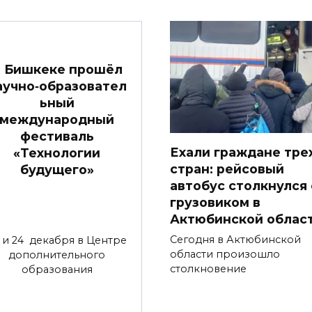
 Бишкеке прошёл
аучно‑образовател
ьный
международный
фестиваль
Ехали граждане тре
«Технологии
стран: рейсовый
будущего»
автобус столкнулся 
грузовиком в
Актюбинской облас
Сегодня в Актюбинской
 и 24 декабря в Центре
области произошло
дополнительного
столкновение
образования