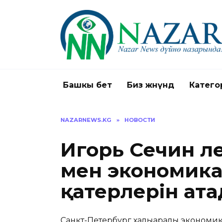
Перейти
к
содержанию
Башкы бет
Биз жөнүндө
Катего
NAZARNEWS.KG
»
НОВОСТИ
Игорь Сечин әл
мен экономика
қатерлерін ат
Санкт-Петербург халықаралық экономи