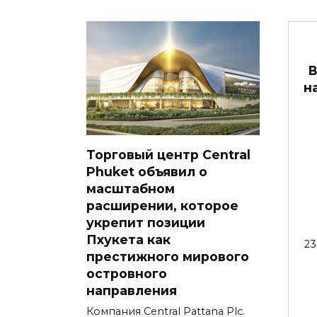
В
н
Торговый центр Central
Phuket объявил о
масштабном
расширении, которое
укрепит позиции
Пхукета как
23
престижного мирового
островного
направления
Компания Central Pattana Plc.