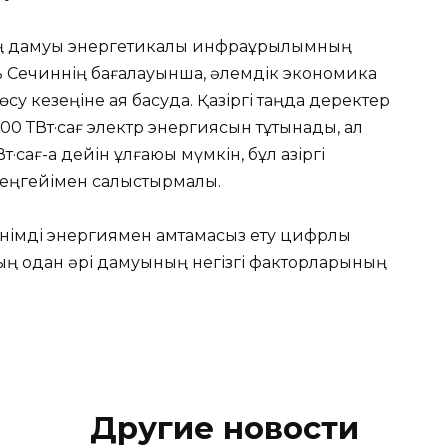
ң дамуы энергетикалық инфрақұрылымның
рь Сечиннің бағалауынша, әлемдік экономика
су кезеңіне аяқ басуда. Қазіргі таңда деректер
0 ТВт·сағ электр энергиясын тұтынады, ал
·сағ-қа дейін ұлғаюы мүмкін, бұл қазіргі
деңгейімен салыстырмалы.
німді энергиямен қамтамасыз ету цифрлық
ң одан әрі дамуының негізгі факторларының
Другие новости