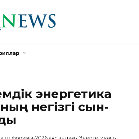
риялар
емдік энергетика
ның негізгі сын-
ады
калық форумы-2026 аясындағы Энергетикалық