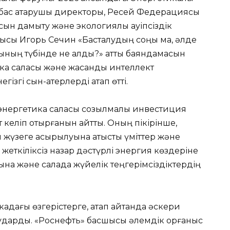
бас атқарушы директоры, Ресей Федерациясы
н дамыту және экологиялық қауіпсіздік
ысы Игорь Сечин «Басталудың соңы ма, әлде
ның түбінде не қалды?» атты баяндамасын
ика саласы және жасанды интеллект
ізгі сын-қатерлерді атап өтті.
энергетика саласы созылмалы инвестиция
келіп отырғанын айтты. Оның пікірінше,
 жүзеге асырылуына қатысты үміттер және
 жеткіліксіз назар дәстүрлі энергия көздеріне
на және салада жүйелік теңгерімсіздіктердің
дағы өзгерістерге, атап айтқанда әскери
дарды. «Роснефть» басшысы әлемдік қорғаныс