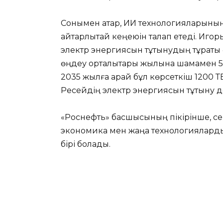
Сонымен қатар, ИИ технологияларыны
айтарлықтай кеңеюін талап етеді. Иго
электр энергиясын тұтынудың тұрақты ө
өңдеу орталықтары жылына шамамен 50
2035 жылға қарай бұл көрсеткіш 1200 ТВт
Ресейдің электр энергиясын тұтыну 
«Роснефть» басшысының пікірінше, се
экономика мен жаңа технологияларды
бірі болады.