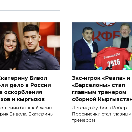
Екатерину Бивол
Экс-игрок «Реала» и
ели дело в России
«Барселоны» стал
за оскорбления
главным тренером
ахов и кыргызов
сборной Кыргызста
ношении бывшей жены
Легенда футбола Роберт
рия Бивола, Екатерины
Просинечки стал главным
тренером