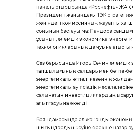
панель отырысында «Роснефть» ЖАҚ 
Президенті жанындағы ТЭК стратегиясы
жөніндегі комиссияның жауапты хатш
соңының бастауы ма: Пандора сандығы
ұсынып, әлемдік экономика, энергет
технологияларының дамуына қатысты нег
Сөз барысында Игорь Сечин әлемдік 
тапшылығының салдарымен бетпе-бет 
энергетикалық өтпелі кезеңнің жылдам
энергетикалық қауіпсіздік мәселелеріне
салынатын инвестициялардың қысқаруы
қалыптасуына әкелді.
Баяндамасында ол жаһандық экономика
шығындардың өсуіне ерекше назар ау