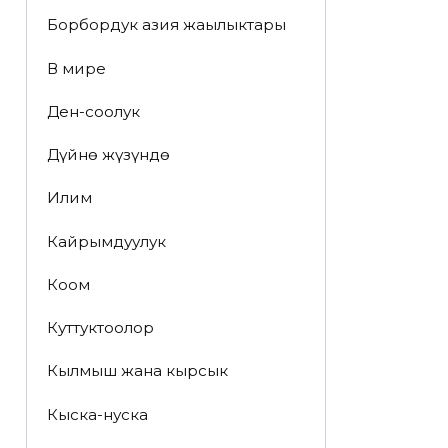
Борбордук азия жаңылыктары
В мире
Ден-соолук
Дүйнө жүзүндө
Илим
Кайрымдуулук
Коом
Куттуктоолор
Кылмыш жана кырсык
Кыска-нуска