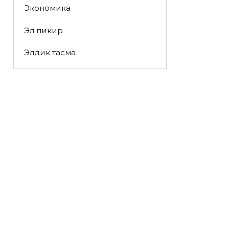
Экономика
Эл пикир
Элдик тасма