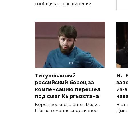
сообщила о расширении
Титулованный
На 
российский борец за
зав
компенсацию перешел
из-
под флаг Кыргызстана
каз
Борец вольного стиля Малик
В от
Шаваев сменил спортивное
Дмит