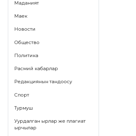
Маданият
Маек
Новости
Общество
Политика
Расмий кабарлар
Редакциянын тандоосу
Спорт
Турмуш
Уурдалган ырлар же плагиат
ырчылар