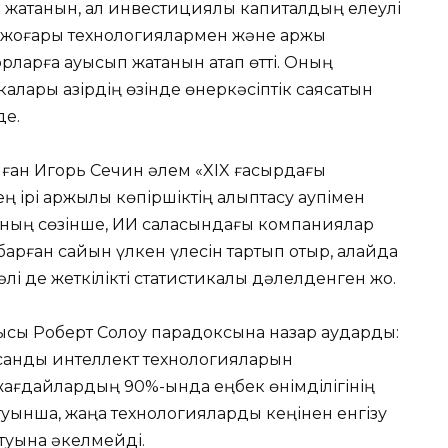
 жатқанын, ал инвестициялық капиталдың елеулі
, жоғары технологиялармен және қаржы
ларға ауысып жатқанын атап өтті. Оның
икалары қазірдің өзінде өнеркәсіптік саясатын
де.
лған Игорь Сечин әлем «XIX ғасырдағы
 ірі қаржылық көпіршіктің қалыптасу қаупімен
. Оның сөзінше, ИИ саласындағы компаниялар
арған сайын үлкен үлесін тартып отыр, алайда
әлі де жеткілікті статистикалық дәлелденген жоқ.
сы Роберт Солоу парадоксына назар аударды:
анды интеллект технологияларын
жағдайлардың 90%-ында еңбек өнімділігінің
йтуынша, жаңа технологияларды кеңінен енгізу
артуына әкелмейді.